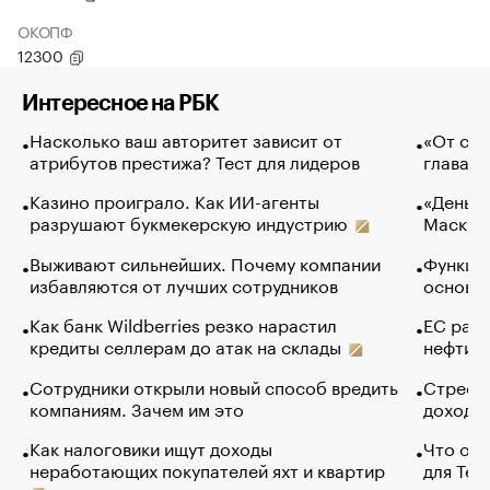
ОКОПФ
12300
Интересное на РБК
Насколько ваш авторитет зависит от
«От спо
атрибутов престижа? Тест для лидеров
глава к
Казино проиграло. Как ИИ-агенты
«Деньги
разрушают букмекерскую индустрию
Маск в 
Выживают сильнейших. Почему компании
Функции
избавляются от лучших сотрудников
основ э
Как банк Wildberries резко нарастил
ЕС раз
кредиты селлерам до атак на склады
нефти —
Сотрудники открыли новый способ вредить
Стресс 
компаниям. Зачем им это
доходов
Как налоговики ищут доходы
Что обв
неработающих покупателей яхт и квартир
для Tel