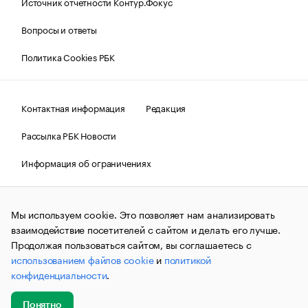
Источник отчетности Контур.Фокус
Вопросы и ответы
Политика Cookies РБК
Контактная информация
Редакция
Рассылка РБК Новости
Информация об ограничениях
Правовая информация
О соблюдении авторских прав
Мы используем cookie. Это позволяет нам анализировать
© АО «РОСБИЗНЕСКОНСАЛТИНГ»,
1995–2026.
Сообщения
и материалы информационного агентства «РБК»
взаимодействие посетителей с сайтом и делать его лучше.
(зарегистрировано Федеральной службой по надзору в сфере
Продолжая пользоваться сайтом, вы соглашаетесь с
связи, информационных технологий и массовых
использованием файлов cookie
и
политикой
коммуникаций (Роскомнадзор) 09.12.2015 за номером ИА
№ФС77-63848) сопровождаются пометкой «РБК». Отдельные
конфиденциальности
.
публикации могут содержать информацию,
не предназначенную для пользователей
до 18 лет.
companycardsfeedback@rbc.ru
Понятно