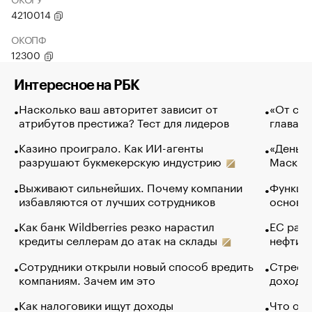
4210014
ОКОПФ
12300
Интересное на РБК
Насколько ваш авторитет зависит от
«От спо
атрибутов престижа? Тест для лидеров
глава к
Казино проиграло. Как ИИ-агенты
«Деньги
разрушают букмекерскую индустрию
Маск в 
Выживают сильнейших. Почему компании
Функции
избавляются от лучших сотрудников
основ э
Как банк Wildberries резко нарастил
ЕС раз
кредиты селлерам до атак на склады
нефти —
Сотрудники открыли новый способ вредить
Стресс 
компаниям. Зачем им это
доходов
Как налоговики ищут доходы
Что обв