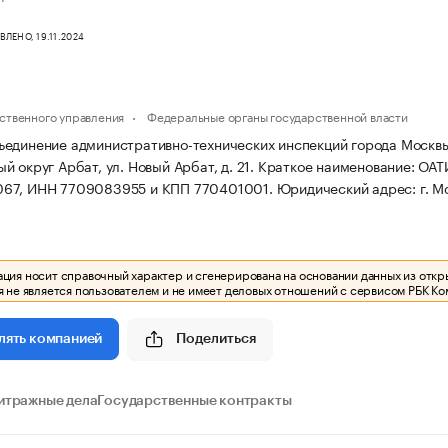
ЛЕНО, 19.11.2024
И
ственного управления
Федеральные органы государственной власти
единение административно-технических инспекций города Москвы зар
 округ Арбат, ул. Новый Арбат, д. 21.
Краткое наименование: ОАТ
67, ИНН 7709083955 и КПП 770401001.
Юридический адрес: г. Мо
ия носит справочный характер и сгенерирована на основании данных из откр
 не является пользователем и не имеет деловых отношений с сервисом РБК Ко
Поделиться
лять компанией
итражные дела
Государственные контракты