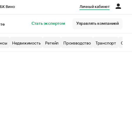
БК Вино
Личный кабинет
Город
Стать экспертом
Управлять компанией
кте
нсы
Недвижимость
Ретейл
Производство
Транспорт
Образ