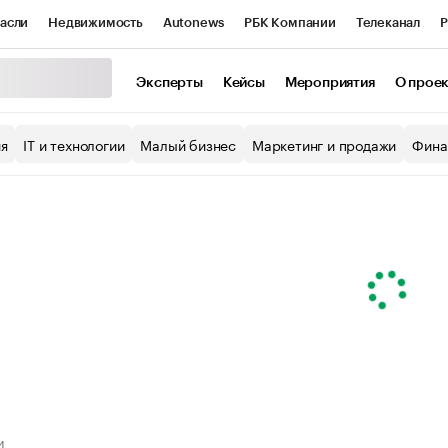
асли
Недвижимость
Autonews
РБК Компании
Телеканал
Р
К Курсы
РБК Life
Тренды
Визионеры
Национальные проекты
Эксперты
Кейсы
Мероприятия
О прое
уб
Исследования
Кредитные рейтинги
Франшизы
Газета
ия
IT и технологии
Малый бизнес
Маркетинг и продажи
Фина
Проверка контрагентов
Политика
Экономика
Бизнес
ы
И