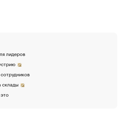
для лидеров
дустрию
 сотрудников
на склады
 это