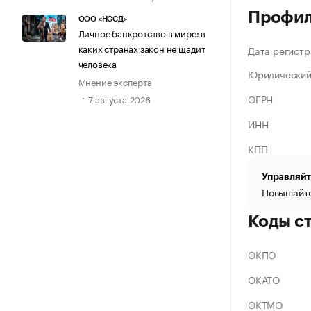
Профи
ООО «НССД»
Личное банкротство в мире: в
каких странах закон не щадит
Дата регистр
человека
Юридический
Мнение эксперта
ОГРН
7 августа 2026
ИНН
КПП
Управляйт
Повышайте
Коды с
ОКПО
ОКАТО
ОКТМО