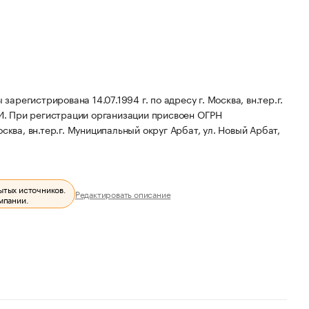
егистрирована 14.07.1994 г. по адресу г. Москва, вн.тер.г.
И.
При регистрации организации присвоен ОГРН
сква, вн.тер.г. Муниципальный округ Арбат, ул. Новый Арбат,
ытых источников.
Редактировать описание
мпании.