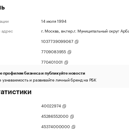
ль
ации
14 июля 1994
 адрес
г. Москва, вн.тер.г. Муниципальный округ Арба
1037739099067
7709083955
770401001
е профилем бизнеса и публикуйте новости
 узнаваемость и развивайте личный бренд на РБК
татистики
40022974
45286552000
45374000000