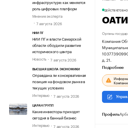
инфраструктуре: как меняется
роль цифровых платформ
ДЕЙСТВУЕТ
ОБНОВ
Мнение эксперта
ОАТ
7 августа 2026
Органы государ
НИИ ПГ
НИИ ПГ и власти Самарской
Компания Объ
области обсудили развитие
Муниципальный
исторического центра
10377390990
Новость
д. 21.
7 августа 2026
Подробнее
ВЫСШАЯ ШКОЛА ЭКОНОМИКИ
Оправдана ли консервативная
Информац
позиция на фондовом рынке в
Компания
текущих условиях
Интервью
7 августа 2026
Управ
ЦАРАН ГРУПП
Какие инвесторы приходят
Профиль
Арб
сегодня в банный бизнес
Интервью
7 августа 2026