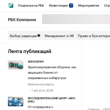
Подписка на РБК
Инвестиции
Мероприятия
Отр
Спорт
Школа управления РБК
РБК Образование
РБ
РБК Компании
Стиль
Крипто
РБК Бизнес-среда
Дискуссионный кл
Выбор редакции
Менеджмент и HR
Право и бухгалтер
Спецпроекты СПб
Конференции СПб
Спецпроекты
Технологии и медиа
Финансы
Рынок наличной валют
Лента публикаций
SERVICEPIPE
Эшелонированная оборона: как
защищать бизнес от
современных киберугроз
Мнение эксперта
7 августа 2026
ИССЛЕДОВАТЕЛЬСКИЙ ЦЕНТР «АБП»
(ABL)
От посредника к
Главная
ОАТ