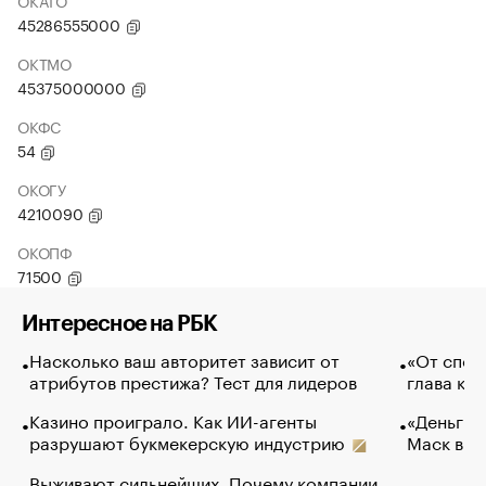
ОКАТО
45286555000
ОКТМО
45375000000
ОКФС
54
ОКОГУ
4210090
ОКОПФ
71500
Интересное на РБК
Насколько ваш авторитет зависит от
«От спор
атрибутов престижа? Тест для лидеров
глава ко
Казино проиграло. Как ИИ-агенты
«Деньги б
разрушают букмекерскую индустрию
Маск в и
Выживают сильнейших. Почему компании