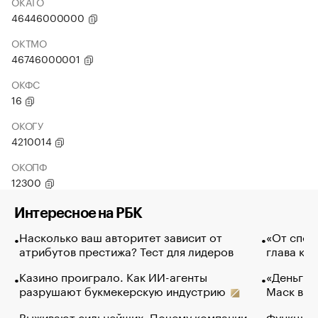
ОКАТО
46446000000
ОКТМО
46746000001
ОКФС
16
ОКОГУ
4210014
ОКОПФ
12300
Интересное на РБК
Насколько ваш авторитет зависит от
«От спор
атрибутов престижа? Тест для лидеров
глава ко
Казино проиграло. Как ИИ-агенты
«Деньги б
разрушают букмекерскую индустрию
Маск в и
Выживают сильнейших. Почему компании
Функции 