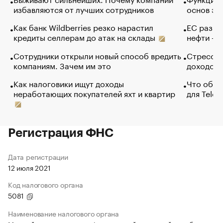
избавляются от лучших сотрудников
основ эф
Как банк Wildberries резко нарастил
ЕС разре
кредиты селлерам до атак на склады
нефти — 
Сотрудники открыли новый способ вредить
Стресс о
компаниям. Зачем им это
доходов 
Как налоговики ищут доходы
Что обви
неработающих покупателей яхт и квартир
для Tele
Регистрация ФНС
Дата регистрации
12 июля 2021
Код налогового органа
5081
Наименование налогового органа