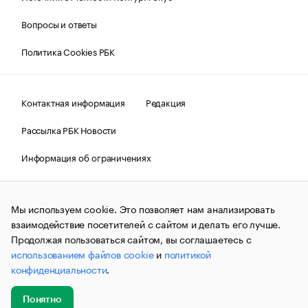
Вопросы и ответы
Политика Cookies РБК
Контактная информация
Редакция
Рассылка РБК Новости
Информация об ограничениях
Правовая информация
О соблюдении авторских прав
Мы используем cookie. Это позволяет нам анализировать
© АО «РОСБИЗНЕСКОНСАЛТИНГ»,
1995–2026.
Сообщения
и материалы информационного агентства «РБК»
взаимодействие посетителей с сайтом и делать его лучше.
(зарегистрировано Федеральной службой по надзору в сфере
Продолжая пользоваться сайтом, вы соглашаетесь с
связи, информационных технологий и массовых
использованием файлов cookie
и
политикой
коммуникаций (Роскомнадзор) 09.12.2015 за номером ИА
№ФС77-63848) сопровождаются пометкой «РБК». Отдельные
конфиденциальности
.
публикации могут содержать информацию,
не предназначенную для пользователей
до 18 лет.
companycardsfeedback@rbc.ru
Понятно