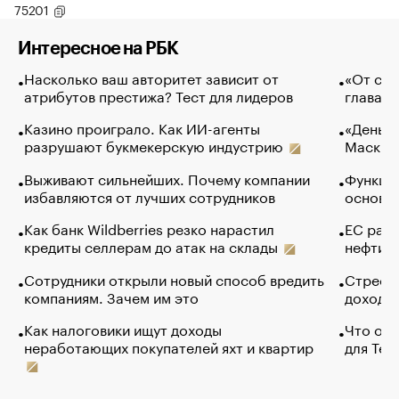
75201
Интересное на РБК
Насколько ваш авторитет зависит от
«От спо
атрибутов престижа? Тест для лидеров
глава к
Казино проиграло. Как ИИ-агенты
«Деньги
разрушают букмекерскую индустрию
Маск в 
Выживают сильнейших. Почему компании
Функции
избавляются от лучших сотрудников
основ э
Как банк Wildberries резко нарастил
ЕС раз
кредиты селлерам до атак на склады
нефти —
Сотрудники открыли новый способ вредить
Стресс 
компаниям. Зачем им это
доходов
Как налоговики ищут доходы
Что обв
неработающих покупателей яхт и квартир
для Tel