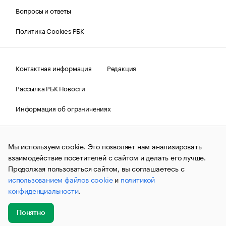
Вопросы и ответы
Политика Cookies РБК
Контактная информация
Редакция
Рассылка РБК Новости
Информация об ограничениях
Правовая информация
О соблюдении авторских прав
Мы используем cookie. Это позволяет нам анализировать
© АО «РОСБИЗНЕСКОНСАЛТИНГ»,
1995–2026.
Сообщения
и материалы информационного агентства «РБК»
взаимодействие посетителей с сайтом и делать его лучше.
(зарегистрировано Федеральной службой по надзору в сфере
Продолжая пользоваться сайтом, вы соглашаетесь с
связи, информационных технологий и массовых
использованием файлов cookie
и
политикой
коммуникаций (Роскомнадзор) 09.12.2015 за номером ИА
№ФС77-63848) сопровождаются пометкой «РБК». Отдельные
конфиденциальности
.
публикации могут содержать информацию,
не предназначенную для пользователей
до 18 лет.
companycardsfeedback@rbc.ru
Понятно