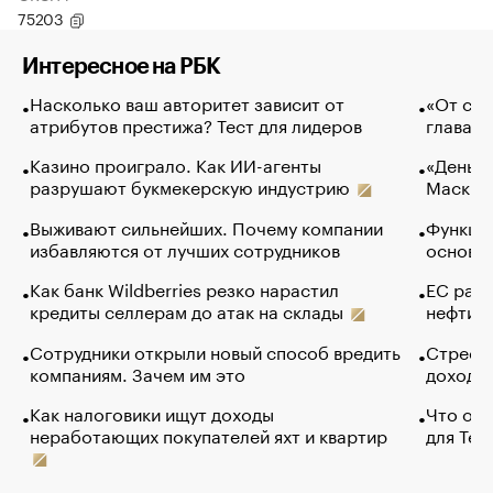
75203
Интересное на РБК
Насколько ваш авторитет зависит от
«От спо
атрибутов престижа? Тест для лидеров
глава к
Казино проиграло. Как ИИ-агенты
«Деньги
разрушают букмекерскую индустрию
Маск в 
Выживают сильнейших. Почему компании
Функции
избавляются от лучших сотрудников
основ э
Как банк Wildberries резко нарастил
ЕС раз
кредиты селлерам до атак на склады
нефти —
Сотрудники открыли новый способ вредить
Стресс 
компаниям. Зачем им это
доходов
Как налоговики ищут доходы
Что обв
неработающих покупателей яхт и квартир
для Tel