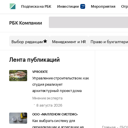
Подписка на РБК
Инвестиции
Мероприятия
Отр
Спорт
Школа управления РБК
РБК Образование
РБ
РБК Компании
Стиль
Крипто
РБК Бизнес-среда
Дискуссионный кл
Выбор редакции
Менеджмент и HR
Право и бухгалтер
Спецпроекты СПб
Конференции СПб
Спецпроекты
Технологии и медиа
Финансы
Рынок наличной валют
Лента публикаций
VPROEKTE
Управление строительством: как
студия реализует
архитектурный проект дома
Мнение эксперта
8 августа 2026
ООО «МАЛЛЕНОМ СИСТЕМС»
Как выбрать систему для
сериализации и агрегации на
Главная
ГБО