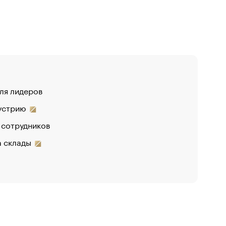
для лидеров
дустрию
 сотрудников
на склады