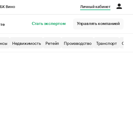
БК Вино
Личный кабинет
Город
Стать экспертом
Управлять компанией
кте
нсы
Недвижимость
Ретейл
Производство
Транспорт
Образ