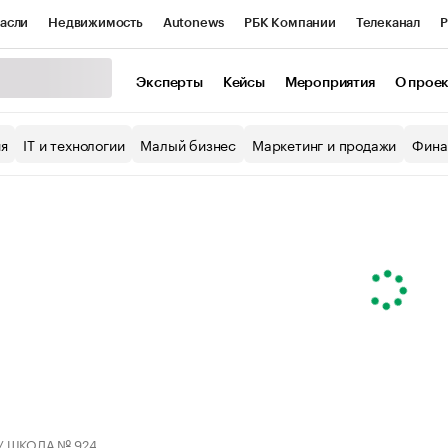
асли
Недвижимость
Autonews
РБК Компании
Телеканал
Р
К Курсы
РБК Life
Тренды
Визионеры
Национальные проекты
Эксперты
Кейсы
Мероприятия
О прое
уб
Исследования
Кредитные рейтинги
Франшизы
Газета
ия
IT и технологии
Малый бизнес
Маркетинг и продажи
Фина
Проверка контрагентов
Политика
Экономика
Бизнес
ы
У ШКОЛА № 924