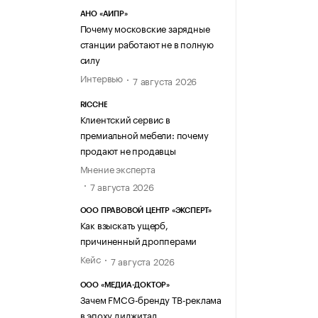
АНО «АИПР»
Почему московские зарядные
станции работают не в полную
силу
Интервью
7 августа 2026
RICCHE
Клиентский сервис в
премиальной мебели: почему
продают не продавцы
Мнение эксперта
7 августа 2026
ООО ПРАВОВОЙ ЦЕНТР «ЭКСПЕРТ»
Как взыскать ущерб,
причиненный дропперами
Кейс
7 августа 2026
ООО «МЕДИА-ДОКТОР»
Зачем FMCG-бренду ТВ-реклама
в эпоху диджитал