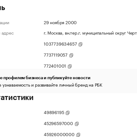
ль
ации
29 ноября 2000
 адрес
г. Москва, вн.тер.г. муниципальный округ Чер
1037739634657
7737119057
772401001
е профилем бизнеса и публикуйте новости
 узнаваемость и развивайте личный бренд на РБК
татистики
49896195
45296597000
45926000000