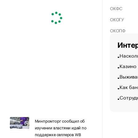
ОКФС
ОКОГУ
ОКОПФ
Интер
Насколь
Казино
Выжива
Как бан
Сотруд
Минпромторг сообщил об
изучении властями идей по
поддержке селлеров WB