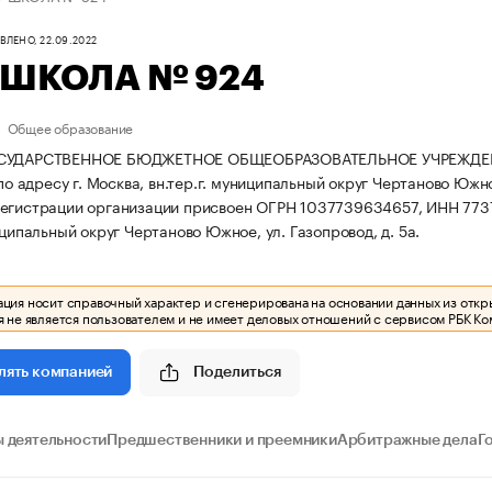
ЛЕНО, 22.09.2022
 ШКОЛА № 924
Общее образование
ОСУДАРСТВЕННОЕ БЮДЖЕТНОЕ ОБЩЕОБРАЗОВАТЕЛЬНОЕ УЧРЕЖДЕН
 по адресу г. Москва, вн.тер.г. муниципальный округ Чертаново Южно
егистрации организации присвоен ОГРН 1037739634657, ИНН 773
иципальный округ Чертаново Южное, ул. Газопровод, д. 5а.
ия носит справочный характер и сгенерирована на основании данных из откр
 не является пользователем и не имеет деловых отношений с сервисом РБК Ко
Поделиться
лять компанией
 деятельности
Предшественники и преемники
Арбитражные дела
Г