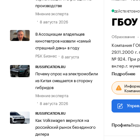
производстве
ДЕЙСТВУЕТ
ОБНОВ
Мнение эксперта
ГБОУ
8 августа 2026
В Ассоциации владельцев
Образование
кинотеатров назвали «самый
Компания Г
страшный день» в году
29.11.2000 г.
РБК Бизнес
8 августа
№ 924.
При р
вн.тер.г. мун
RUSSIFICATION.RU
Почему спрос на электромобили
Подробнее
из Китая смещается в сторону
Информац
гибридов
Компания
Мнение эксперта
8 августа 2026
Управ
RUSSIFICATION.RU
Как Volkswagen вернулся на
Профиль
Виды
российский рынок без единого
дилера