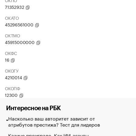
ОКПО
71352932
ОКАТО
45296561000
ОКТМО
45915000000
ОКФС
16
ОКОГУ
4210014
ОКОПФ
12300
Интересное на РБК
Насколько ваш авторитет зависит от
атрибутов престижа? Тест для лидеров
Казино проиграло. Как ИИ-агенты