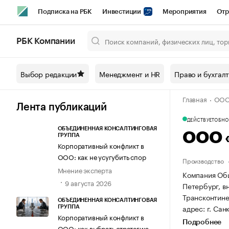
Подписка на РБК
Инвестиции
Мероприятия
Отр
Спорт
Школа управления РБК
РБК Образование
РБ
РБК Компании
Город
Стиль
Крипто
РБК Бизнес-среда
Дискусси
Выбор редакции
Менеджмент и HR
Право и бухгал
Спецпроекты СПб
Конференции СПб
Спецпроекты
Главная
ООО 
Технологии и медиа
Финансы
Рынок наличной валют
Лента публикаций
ДЕЙСТВУЕТ
ОБНОВ
ОБЪЕДИНЕННАЯ КОНСАЛТИНГОВАЯ
ООО 
ГРУППА
Корпоративный конфликт в
ООО: как не усугубить спор
Производство
Мнение эксперта
Компания Общ
9 августа 2026
Петербург, вн
Трансконтине
ОБЪЕДИНЕННАЯ КОНСАЛТИНГОВАЯ
адрес: г. Сан
ГРУППА
Корпоративный конфликт в
Подробнее
ООО: как выбрать стратегию