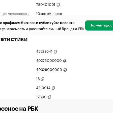
780401001
чная численность
10 сотрудников
е профилем бизнеса и публикуйте новости
Получить дос
 узнаваемость и развивайте личный бренд на РБК
татистики
45539541
40273000000
40328000000
16
4210014
12300
есное на РБК