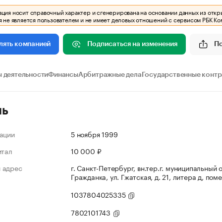
ия носит справочный характер и сгенерирована на основании данных из откр
 не является пользователем и не имеет деловых отношений с сервисом РБК Ко
Подписаться на изменения
П
лять компанией
 деятельности
Финансы
Арбитражные дела
Государственные конт
ль
ации
5 ноября 1999
итал
10 000 ₽
 адрес
г. Санкт-Петербург, вн.тер.г. муниципальный 
Гражданка, ул. Гжатская, д. 21, литера д, пом
1037804025335
7802101743