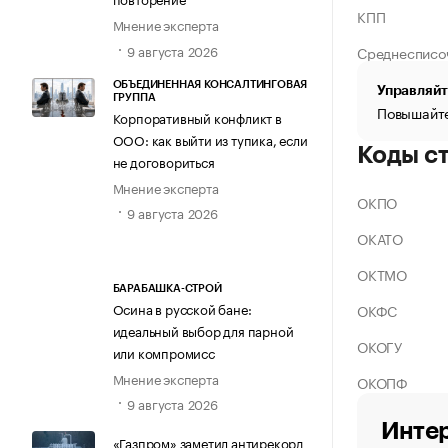
КПП
Мнение эксперта
9 августа 2026
Среднесписо
ОБЪЕДИНЕННАЯ КОНСАЛТИНГОВАЯ
Управляйт
ГРУППА
Повышайте
Корпоративный конфликт в
ООО: как выйти из тупика, если
Коды с
не договориться
Мнение эксперта
ОКПО
9 августа 2026
ОКАТО
ОКТМО
БАРАБАШКА-СТРОЙ
Осина в русской бане:
ОКФС
идеальный выбор для парной
ОКОГУ
или компромисс
Мнение эксперта
ОКОПФ
9 августа 2026
Интер
«Газпром» заметил антирекорд