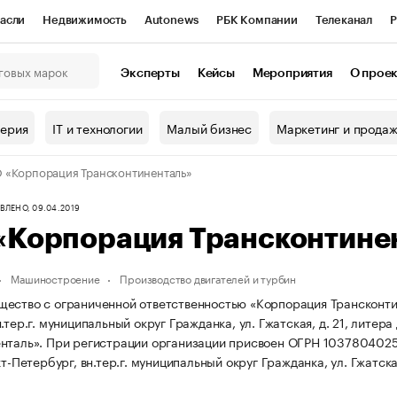
асли
Недвижимость
Autonews
РБК Компании
Телеканал
Р
К Курсы
РБК Life
Тренды
Визионеры
Национальные проекты
Эксперты
Кейсы
Мероприятия
О прое
онный клуб
Исследования
Кредитные рейтинги
Франшизы
Г
терия
IT и технологии
Малый бизнес
Маркетинг и прода
Проверка контрагентов
Политика
Экономика
Бизнес
«Корпорация Трансконтиненталь»
ы
ЛЕНО, 09.04.2019
«Корпорация Трансконтине
Машиностроение
Производство двигателей и турбин
ество с ограниченной ответственностью «Корпорация Трансконтинен
.тер.г. муниципальный округ Гражданка, ул. Гжатская, д. 21, литера
нталь».
При регистрации организации присвоен ОГРН 103780402
кт-Петербург, вн.тер.г. муниципальный округ Гражданка, ул. Гжатская