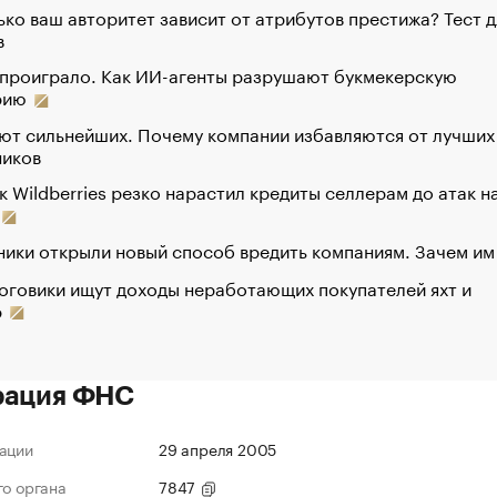
ко ваш авторитет зависит от атрибутов престижа? Тест д
в
 проиграло. Как ИИ-агенты разрушают букмекерскую
рию
ют сильнейших. Почему компании избавляются от лучших
ников
к Wildberries резко нарастил кредиты селлерам до атак н
ики открыли новый способ вредить компаниям. Зачем им
оговики ищут доходы неработающих покупателей яхт и
р
рация ФНС
ации
29 апреля 2005
го органа
7847