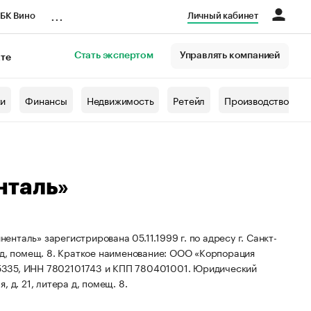
...
БК Вино
Личный кабинет
Стать экспертом
Управлять компанией
кте
азета
жи
Финансы
Недвижимость
Ретейл
Производство
нталь»
таль» зарегистрирована 05.11.1999 г. по адресу г. Санкт-
 д, помещ. 8.
Краткое наименование: ООО «Корпорация
5335, ИНН 7802101743 и КПП 780401001.
Юридический
, д. 21, литера д, помещ. 8.