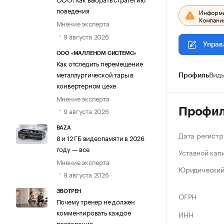
поведения
Информац
Компания
Мнение эксперта
9 августа 2026
Управ
ООО «МАЛЛЕНОМ СИСТЕМС»
Как отследить перемещение
металлургической тары в
Профиль
Виды
конвертерном цехе
Мнение эксперта
Профи
9 августа 2026
BAZA
Дата регистр
8 и 12 ГБ видеопамяти в 2026
году — все
Уставной кап
Мнение эксперта
Юридический
9 августа 2026
ЭВОТРЕН
ОГРН
Почему тренер не должен
комментировать каждое
ИНН
повторение