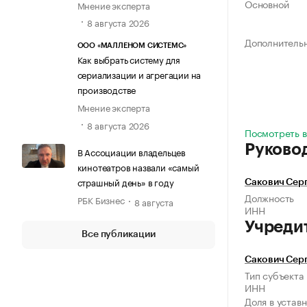
Основной
Мнение эксперта
8 августа 2026
Дополнитель
ООО «МАЛЛЕНОМ СИСТЕМС»
Как выбрать систему для
сериализации и агрегации на
производстве
Мнение эксперта
8 августа 2026
Посмотреть в
Руково
В Ассоциации владельцев
кинотеатров назвали «самый
страшный день» в году
Сакович Сер
Должность
РБК Бизнес
8 августа
ИНН
Учреди
Все публикации
Сакович Сер
Тип субъекта
ИНН
Доля в устав