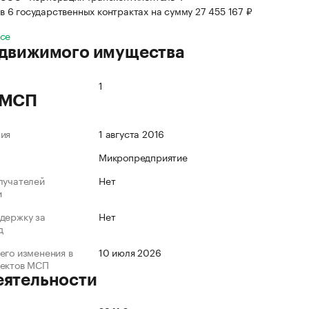
в 6 государственных контрактах на сумму 27 455 167 ₽
все
 движимого имущества
1
 МСП
ния
1 августа 2016
Микропредприятие
лучателей
Нет
и
держку за
Нет
д
его изменения в
10 июля 2026
ъектов МСП
еятельности