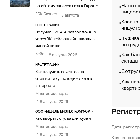
Насколь
по объему запасов газа в Европе
лидеро
РБК Бизнес
8 августа
Казино
индуст
НЕФТЕТРАФИК
Получили 26 468 заявок по 38 р
Выжива
через ВК: кейс онлайн-школы в
сотруд
мягкой нише
Как бан
Кейс
8 августа 2026
склады
НЕФТЕТРАФИК
Сотрудн
Как получить клиентов на
спецтехнику: находим лиды в
Как нал
интернете
кварти
Мнение эксперта
8 августа 2026
Регист
ООО «МЕБЕЛЬ БИЗНЕС КОМФОРТ»
Как выбрать стулья для кухни
Мнение эксперта
Дата регистр
8 августа 2026
Код налогово