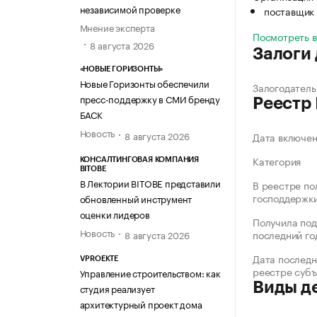
независимой проверке
поставщик 
Мнение эксперта
Посмотреть 
8 августа 2026
Залоги
«НОВЫЕ ГОРИЗОНТЫ»
Новые Горизонты обеспечили
Залогодатель
пресс-поддержку в СМИ бренду
Реестр
БАСК
Новость
8 августа 2026
Дата включе
Категория
КОНСАЛТИНГОВАЯ КОМПАНИЯ
BITOBE
В Лектории BITOBE представили
В реестре по
господдержк
обновленный инструмент
оценки лидеров
Получила под
Новость
последний го
8 августа 2026
Дата последн
VPROEKTE
реестре суб
Управление строительством: как
Виды д
студия реализует
архитектурный проект дома