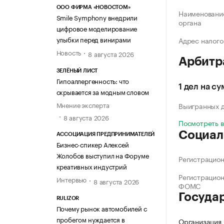
ООО ФИРМА «НОВОСТОМ»
Наименование
Smile Symphony внедрили
органа
цифровое моделирование
улыбки перед винирами
Адрес налого
Новость
8 августа 2026
Арбитр
ЗЕЛЁНЫЙ ЛИСТ
Гипоаллергенность: что
1 дел на с
скрывается за модным словом
Мнение эксперта
Выигранных 
8 августа 2026
Посмотреть 
Социал
АССОЦИАЦИЯ ПРЕДПРИНИМАТЕЛЕЙ
Бизнес-спикер Алексей
Жолобов выступил на Форуме
Регистрацио
креативных индустрий
Регистрацио
Интервью
8 августа 2026
ФОМС
Госуда
RULIZOR
Почему рынок автомобилей с
пробегом нуждается в
Организация 