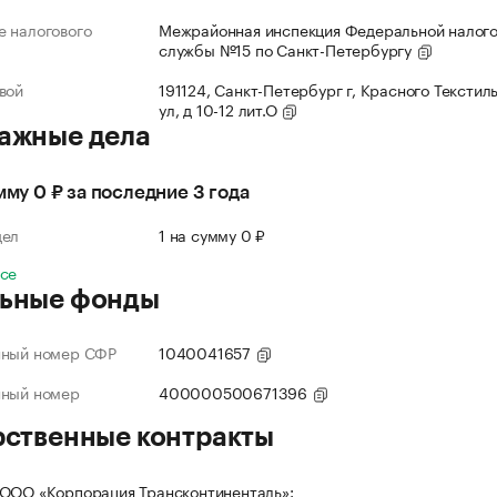
 налогового
Межрайонная инспекция Федеральной налог
службы №15 по Санкт-Петербургу
вой
191124, Санкт-Петербург г, Красного Текстил
ул, д 10-12 лит.О
ажные дела
умму 0 ₽ за последние 3 года
дел
1 на сумму 0 ₽
все
ьные фонды
нный номер СФР
1040041657
нный номер
400000500671396
рственные контракты
ООО «Корпорация Трансконтиненталь»: