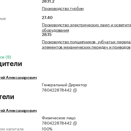
28.11.2
Производство турбин
ные
27.40
Производство электрических ламп и осветит
оборудования
28.15
Производство подшипников, зубчатых переда
элементов механических передач и приводов
се (9)
дители
гей Александрович
Генеральный Директор
780422878442
тели
гей Александрович
Физическое лицо
780422878442
ном капитале
100%