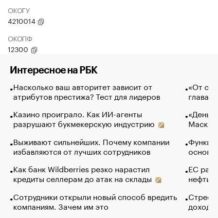
ОКОГУ
4210014
ОКОПФ
12300
Интересное на РБК
Насколько ваш авторитет зависит от
«От спо
атрибутов престижа? Тест для лидеров
глава к
Казино проиграло. Как ИИ-агенты
«Деньги
разрушают букмекерскую индустрию
Маск в 
Выживают сильнейших. Почему компании
Функции
избавляются от лучших сотрудников
основ э
Как банк Wildberries резко нарастил
ЕС раз
кредиты селлерам до атак на склады
нефти —
Сотрудники открыли новый способ вредить
Стресс 
компаниям. Зачем им это
доходов