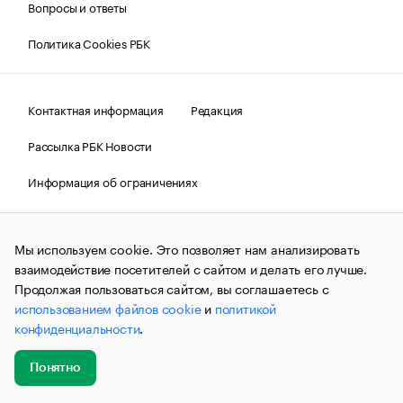
Вопросы и ответы
Политика Cookies РБК
Контактная информация
Редакция
Рассылка РБК Новости
Информация об ограничениях
Правовая информация
О соблюдении авторских прав
Мы используем cookie. Это позволяет нам анализировать
© АО «РОСБИЗНЕСКОНСАЛТИНГ»,
1995–2026.
Сообщения
и материалы информационного агентства «РБК»
взаимодействие посетителей с сайтом и делать его лучше.
(зарегистрировано Федеральной службой по надзору в сфере
Продолжая пользоваться сайтом, вы соглашаетесь с
связи, информационных технологий и массовых
использованием файлов cookie
и
политикой
коммуникаций (Роскомнадзор) 09.12.2015 за номером ИА
№ФС77-63848) сопровождаются пометкой «РБК». Отдельные
конфиденциальности
.
публикации могут содержать информацию,
не предназначенную для пользователей
до 18 лет.
companycardsfeedback@rbc.ru
Понятно
Добавить
Главное
Эксперты
Кейсы
Мероприятия