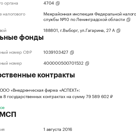
го органа
4704
 налогового
Межрайонная инспекция Федеральной налог
службы №10 по Ленинградской области
вой
188801, г.Выборг, ул.Гагарина, 27 А
ьные фонды
нный номер СФР
1039103427
нный номер
400000500701532
рственные контракты
 ООО «Внедренческая фирма «АСПЕКТ»:
в 8 государственных контрактах на сумму 79 589 602 ₽
все
 МСП
ния
1 августа 2016