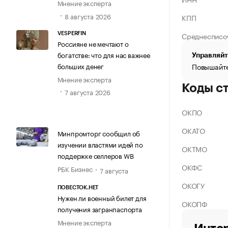
Мнение эксперта
8 августа 2026
КПП
Среднесписо
VESPERFIN
Россияне не мечтают о
богатстве: что для нас важнее
Управляйт
больших денег
Повышайте
Мнение эксперта
Коды с
7 августа 2026
ОКПО
ОКАТО
Минпромторг сообщил об
изучении властями идей по
ОКТМО
поддержке селлеров WB
ОКФС
РБК Бизнес
7 августа
ОКОГУ
ПОВЕСТОК.НЕТ
Нужен ли военный билет для
ОКОПФ
получения загранпаспорта
Мнение эксперта