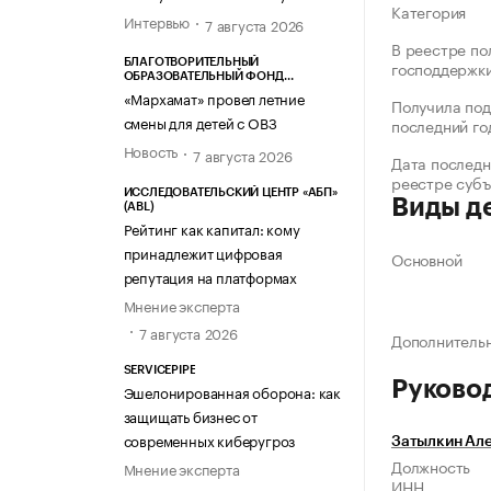
Категория
Интервью
7 августа 2026
В реестре по
БЛАГОТВОРИТЕЛЬНЫЙ
господдержк
ОБРАЗОВАТЕЛЬНЫЙ ФОНД
«МАРХАМАТ»
«Мархамат» провел летние
Получила под
смены для детей с ОВЗ
последний го
Новость
7 августа 2026
Дата последн
реестре суб
ИССЛЕДОВАТЕЛЬСКИЙ ЦЕНТР «АБП»
Виды д
(ABL)
Рейтинг как капитал: кому
принадлежит цифровая
Основной
репутация на платформах
Мнение эксперта
7 августа 2026
Дополнитель
SERVICEPIPE
Руково
Эшелонированная оборона: как
защищать бизнес от
современных киберугроз
Затылкин Ал
Должность
Мнение эксперта
ИНН