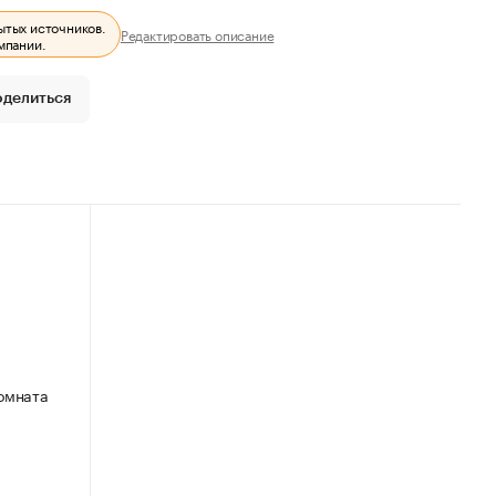
ытых источников.
Редактировать описание
мпании.
оделиться
Комната