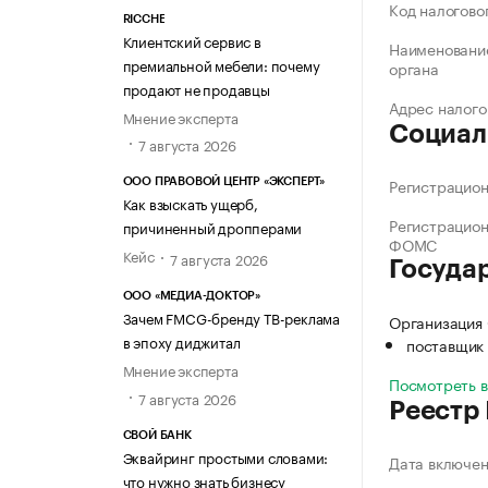
Код налогово
RICCHE
Клиентский сервис в
Наименование
премиальной мебели: почему
органа
продают не продавцы
Адрес налого
Мнение эксперта
Социал
7 августа 2026
Регистрацио
ООО ПРАВОВОЙ ЦЕНТР «ЭКСПЕРТ»
Как взыскать ущерб,
Регистрацио
причиненный дропперами
ФОМС
Кейс
7 августа 2026
Госуда
ООО «МЕДИА-ДОКТОР»
Зачем FMCG-бренду ТВ-реклама
Организация
в эпоху диджитал
поставщик 
Мнение эксперта
Посмотреть 
7 августа 2026
Реестр
СВОЙ БАНК
Эквайринг простыми словами:
Дата включе
что нужно знать бизнесу