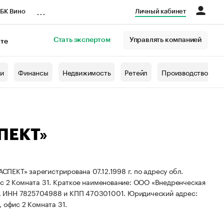
...
БК Вино
Личный кабинет
Стать экспертом
Управлять компанией
кте
азета
жи
Финансы
Недвижимость
Ретейл
Производство
ПЕКТ»
ПЕКТ» зарегистрирована 07.12.1998 г. по адресу обл.
ис 2 Комната 31.
Краткое наименование: ООО «Внедренческая
5, ИНН 7825704988 и КПП 470301001.
Юридический адрес:
, офис 2 Комната 31.