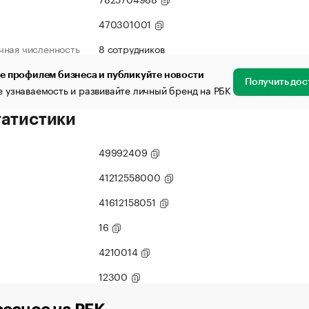
470301001
чная численность
8 сотрудников
е профилем бизнеса и публикуйте новости
Получить дос
 узнаваемость и развивайте личный бренд на РБК
татистики
49992409
41212558000
41612158051
16
4210014
12300