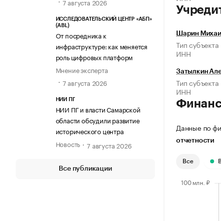
7 августа 2026
Учреди
ИССЛЕДОВАТЕЛЬСКИЙ ЦЕНТР «АБП»
(ABL)
От посредника к
Шарин Михаи
Тип субъекта
инфраструктуре: как меняется
ИНН
роль цифровых платформ
Мнение эксперта
Затылкин Ал
Тип субъекта
7 августа 2026
ИНН
НИИ ПГ
Финан
НИИ ПГ и власти Самарской
области обсудили развитие
Данные по фи
исторического центра
отчетности
Новость
7 августа 2026
Все
Все публикации