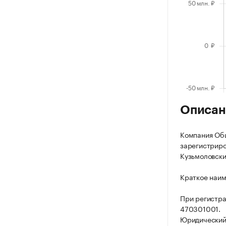
Описан
Компания Об
зарегистриров
Кузьмоловский
Краткое наи
При регистр
470301001.
Юридический 