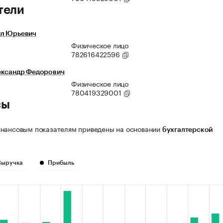
тели
л Юрьевич
Физическое лицо
782616422596
ександр Федорович
Физическое лицо
780419329001
сы
нансовым показателям приведены на основании
бухгалтерской
Выручка
Прибыль