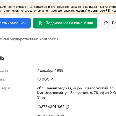
ия носит справочный характер и сгенерирована на основании данных из откр
 не является пользователем и не имеет деловых отношений с сервисом РБК Ко
Подписаться на изменения
П
лять компанией
ансы
Государственные контракты
ль
ации
7 декабря 1998
итал
18 000 ₽
 адрес
обл. Ленинградская, м.р-н Всеволожский, гп.
Кузьмоловский, ул. Заводская, д. 78, офис 2 
31
1037843011865
7825704988