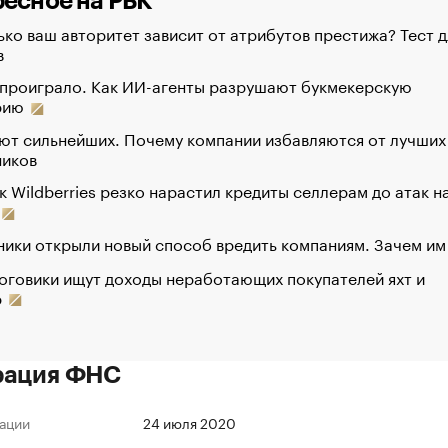
есное на РБК
ко ваш авторитет зависит от атрибутов престижа? Тест д
в
 проиграло. Как ИИ-агенты разрушают букмекерскую
рию
ют сильнейших. Почему компании избавляются от лучших
ников
к Wildberries резко нарастил кредиты селлерам до атак н
ики открыли новый способ вредить компаниям. Зачем им
оговики ищут доходы неработающих покупателей яхт и
р
рация ФНС
ации
24 июля 2020