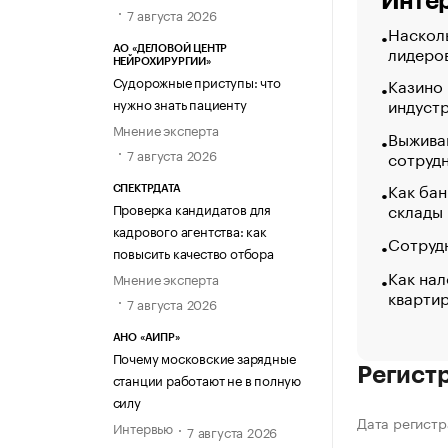
Интер
7 августа 2026
Насколь
лидеро
АО «ДЕЛОВОЙ ЦЕНТР
НЕЙРОХИРУРГИИ»
Судорожные приступы: что
Казино
индуст
нужно знать пациенту
Мнение эксперта
Выжива
7 августа 2026
сотруд
Как бан
СПЕКТРДАТА
склады
Проверка кандидатов для
кадрового агентства: как
Сотрудн
повысить качество отбора
Как нал
Мнение эксперта
кварти
7 августа 2026
АНО «АИПР»
Почему московские зарядные
Регист
станции работают не в полную
силу
Дата регистр
Интервью
7 августа 2026