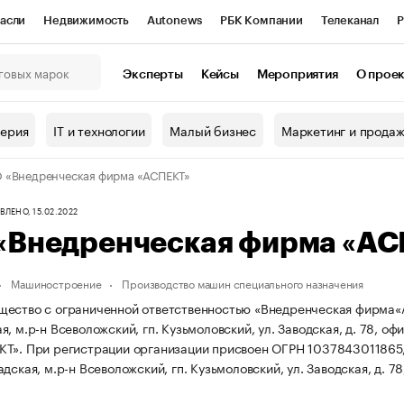
асли
Недвижимость
Autonews
РБК Компании
Телеканал
Р
К Курсы
РБК Life
Тренды
Визионеры
Национальные проекты
Эксперты
Кейсы
Мероприятия
О прое
онный клуб
Исследования
Кредитные рейтинги
Франшизы
Г
терия
IT и технологии
Малый бизнес
Маркетинг и прода
Проверка контрагентов
Политика
Экономика
Бизнес
«Внедренческая фирма «АСПЕКТ»
ы
ЛЕНО, 15.02.2022
«Внедренческая фирма «АС
Машиностроение
Производство машин специального назначения
ество с ограниченной ответственностью «Внедренческая фирма«АС
, м.р-н Всеволожский, гп. Кузьмоловский, ул. Заводская, д. 78, оф
КТ».
При регистрации организации присвоен ОГРН 103784301186
дская, м.р-н Всеволожский, гп. Кузьмоловский, ул. Заводская, д. 78