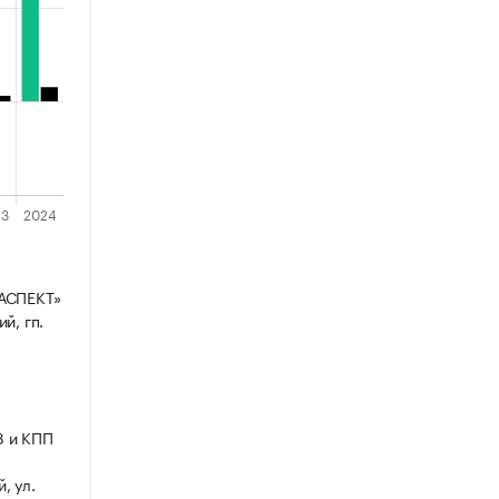
«АСПЕКТ»
й, гп.
8 и КПП
, ул.