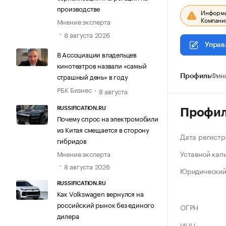
производстве
Информац
Компания
Мнение эксперта
8 августа 2026
Управ
В Ассоциации владельцев
кинотеатров назвали «самый
страшный день» в году
Профиль
Фин
РБК Бизнес
8 августа
RUSSIFICATION.RU
Профи
Почему спрос на электромобили
из Китая смещается в сторону
Дата регистр
гибридов
Уставной кап
Мнение эксперта
8 августа 2026
Юридический
RUSSIFICATION.RU
Как Volkswagen вернулся на
российский рынок без единого
ОГРН
дилера
ИНН