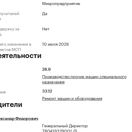
Микропредприятие
лучателей
Да
и
держку за
Нет
д
его изменения в
10 июля 2026
ъектов МСП
еятельности
28.9
Производство прочих машин специального
назначения
ные
33.12
Ремонт машин и оборудования
дители
ександр Федорович
Генеральный Директор
780419329001