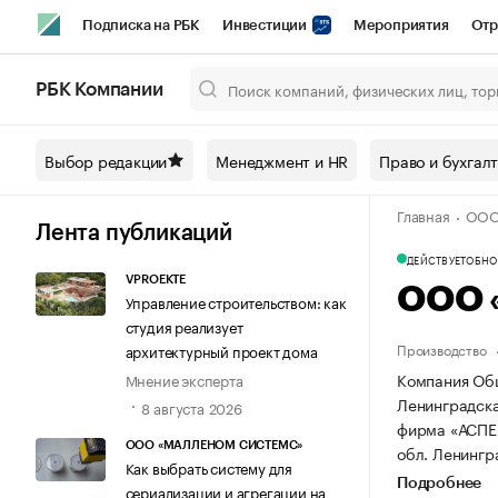
Подписка на РБК
Инвестиции
Мероприятия
Отр
Спорт
Школа управления РБК
РБК Образование
РБ
РБК Компании
Город
Стиль
Крипто
РБК Бизнес-среда
Дискусси
Выбор редакции
Менеджмент и HR
Право и бухгал
Спецпроекты СПб
Конференции СПб
Спецпроекты
Главная
ООО 
Технологии и медиа
Финансы
Рынок наличной валют
Лента публикаций
ДЕЙСТВУЕТ
ОБНОВ
VPROEKTE
ООО 
Управление строительством: как
студия реализует
Производство
архитектурный проект дома
Компания Общ
Мнение эксперта
Ленинградская
8 августа 2026
фирма «АСПЕ
ООО «МАЛЛЕНОМ СИСТЕМС»
обл. Ленингра
Как выбрать систему для
Подробнее
сериализации и агрегации на