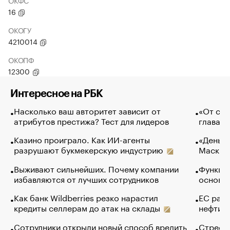
ОКФС
16
ОКОГУ
4210014
ОКОПФ
12300
Интересное на РБК
Насколько ваш авторитет зависит от
«От спо
атрибутов престижа? Тест для лидеров
глава к
Казино проиграло. Как ИИ-агенты
«Деньги
разрушают букмекерскую индустрию
Маск в 
Выживают сильнейших. Почему компании
Функции
избавляются от лучших сотрудников
основ э
Как банк Wildberries резко нарастил
ЕС раз
кредиты селлерам до атак на склады
нефти —
Сотрудники открыли новый способ вредить
Стресс 