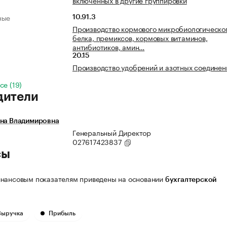
включенных в другие группировки
ные
10.91.3
Производство кормового микробиологическо
белка, премиксов, кормовых витаминов,
антибиотиков, амин…
20.15
Производство удобрений и азотных соединен
се (19)
дители
ена Владимировна
Генеральный Директор
027617423837
сы
нансовым показателям приведены на основании
бухгалтерской
Выручка
Прибыль