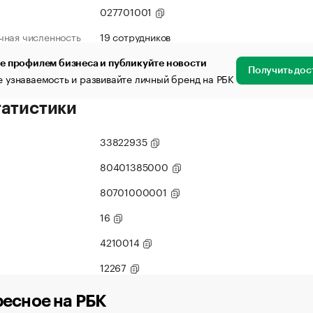
027701001
чная численность
19 сотрудников
е профилем бизнеса и публикуйте новости
Получить дос
 узнаваемость и развивайте личный бренд на РБК
татистики
33822935
80401385000
80701000001
16
4210014
12267
есное на РБК