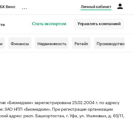
...
БК Вино
Личный кабинет
Стать экспертом
Управлять компанией
кте
азета
жи
Финансы
Недвижимость
Ретейл
Производство
е «Биомедхим» зарегистрирована 25.02.2004 г. по адресу
е: ЗАО НПП «Биомедхим».
При регистрации организации
ий адрес: респ. Башкортостан, г. Уфа, ул. Ульяновых, д. 65/11,