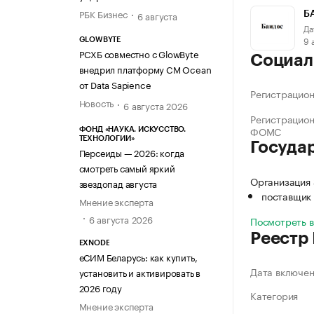
РБК Бизнес
6 августа
Б
Да
9 
GLOWBYTE
РСХБ совместно с GlowByte
Социал
внедрил платформу CM Ocean
от Data Sapience
Регистрацио
Новость
6 августа 2026
Регистрацио
ФОМС
ФОНД «НАУКА. ИСКУССТВО.
ТЕХНОЛОГИИ»
Госуда
Персеиды — 2026: когда
смотреть самый яркий
Организация
звездопад августа
поставщик 
Мнение эксперта
6 августа 2026
Посмотреть 
Реестр
EXNODE
еСИМ Беларусь: как купить,
Дата включе
установить и активировать в
2026 году
Категория
Мнение эксперта