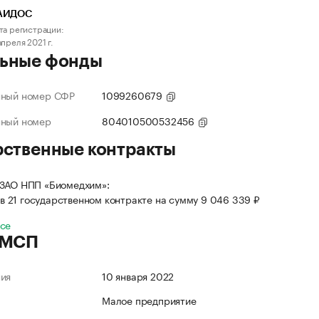
АИДОС
та регистрации:
апреля 2021 г.
ьные фонды
нный номер СФР
1099260679
нный номер
804010500532456
рственные контракты
 ЗАО НПП «Биомедхим»:
в 21 государственном контракте на сумму 9 046 339 ₽
все
 МСП
ния
10 января 2022
Малое предприятие