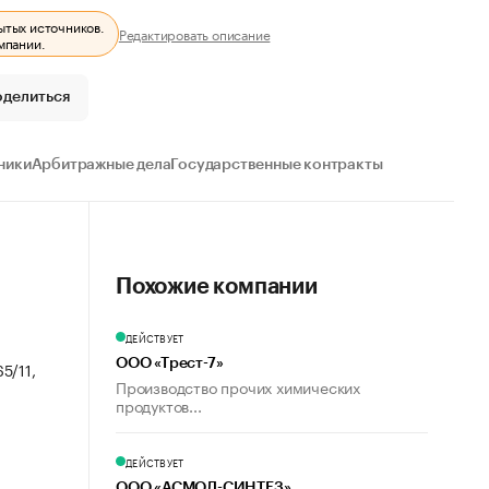
ытых источников.
Редактировать описание
мпании.
оделиться
ники
Арбитражные дела
Государственные контракты
Похожие компании
ДЕЙСТВУЕТ
ООО «Трест-7»
65/11,
Производство прочих химических
продуктов...
ДЕЙСТВУЕТ
ООО «АСМОЛ-СИНТЕЗ»