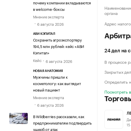
почему компании вкладываются
Наименование
в welcome-боксы
органа
Мнение эксперта
Адрес налого
6 августа 2026
АВИ КЭПИТАЛ
Арбитр
Сохранить агроэкспортеру
194,5 млн рублей: кейс «АВИ
24 дел на 
Кэпитал»
Кейс
6 августа 2026
В процессе 
Закрытых де
НОВАЯ АНАТОМИЯ
Мужчины пришли к
Определить н
косметологу: как выглядит
новый пациент
Посмотреть 
Мнение эксперта
Торгов
6 августа 2026
Л
В Wildberries рассказали, как
Да
предпринимателям подтвердить
15
ущерб от атак