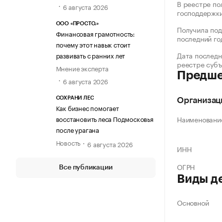
В реестре по
6 августа 2026
господдержк
ООО «ПРОСТО.»
Получила под
Финансовая грамотность:
последний го
почему этот навык стоит
Дата последн
развивать с ранних лет
реестре суб
Мнение эксперта
Предше
6 августа 2026
СОХРАНИ ЛЕС
Организац
Как бизнес помогает
восстановить леса Подмосковья
Наименовани
после урагана
Новость
6 августа 2026
ИНН
ОГРН
Все публикации
Виды д
Основной