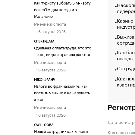
Как туристу выбрать SIM-карту
Насколь
или eSIM для поездки в
лидеро
Малайзию
Казино
Мнение эксперта
индуст
6 августа 2026
Выжива
сотруд
СПЕКТРДАТА
Сдельная оплата труда: что это
Как бан
такое, виды и правила расчета
склады
Мнение эксперта
Сотрудн
6 августа 2026
Как нал
НЕКО-ФРАНЧ
кварти
Налоги во франчайзинге: как
платить меньше и не нарушать
закон
Мнение эксперта
Регист
6 августа 2026
Дата регистр
OWL | СОВА
Новый сотрудник как клиент:
Код налогово