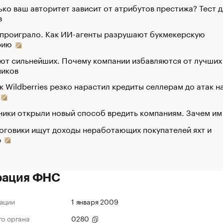
ко ваш авторитет зависит от атрибутов престижа? Тест д
в
 проиграло. Как ИИ-агенты разрушают букмекерскую
рию
ют сильнейших. Почему компании избавляются от лучших
ников
к Wildberries резко нарастил кредиты селлерам до атак н
ики открыли новый способ вредить компаниям. Зачем им
оговики ищут доходы неработающих покупателей яхт и
р
рация ФНС
ации
1 января 2009
го органа
0280