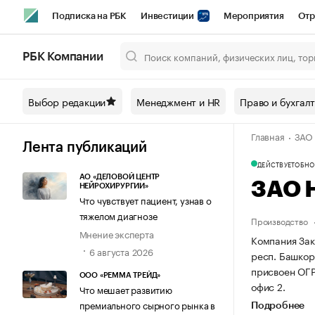
Подписка на РБК
Инвестиции
Мероприятия
Отр
Спорт
Школа управления РБК
РБК Образование
РБ
РБК Компании
Город
Стиль
Крипто
РБК Бизнес-среда
Дискусси
Выбор редакции
Менеджмент и HR
Право и бухгал
Спецпроекты СПб
Конференции СПб
Спецпроекты
Главная
ЗАО
Технологии и медиа
Финансы
Рынок наличной валют
Лента публикаций
ДЕЙСТВУЕТ
ОБНОВ
АО «ДЕЛОВОЙ ЦЕНТР
ЗАО 
НЕЙРОХИРУРГИИ»
Что чувствует пациент, узнав о
тяжелом диагнозе
Производство
Мнение эксперта
Компания Зак
6 августа 2026
респ. Башкорт
присвоен ОГ
ООО «РЕММА ТРЕЙД»
офис 2.
Что мешает развитию
премиального сырного рынка в
Подробнее