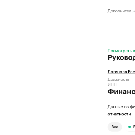
Дополнитель
Посмотреть в
Руково
Логинова Ел
Должность
ИНН
Финан
Данные по фи
отчетности
Все