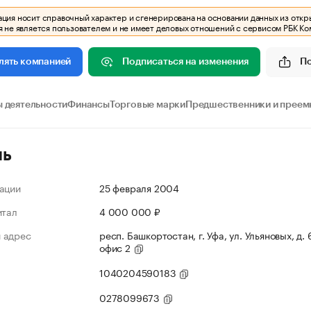
ия носит справочный характер и сгенерирована на основании данных из откр
 не является пользователем и не имеет деловых отношений с сервисом РБК Ко
Подписаться на изменения
П
лять компанией
 деятельности
Финансы
Торговые марки
Предшественники и преем
ль
ации
25 февраля 2004
итал
4 000 000 ₽
 адрес
респ. Башкортостан, г. Уфа, ул. Ульяновых, д. 
офис 2
1040204590183
0278099673