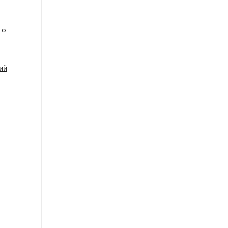
го
ий