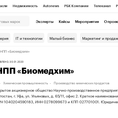
асли
Недвижимость
Autonews
РБК Компании
Телеканал
Р
К Курсы
РБК Life
Тренды
Визионеры
Национальные проекты
Эксперты
Кейсы
Мероприятия
О прое
онный клуб
Исследования
Кредитные рейтинги
Франшизы
Г
терия
IT и технологии
Малый бизнес
Маркетинг и прода
Проверка контрагентов
Политика
Экономика
Бизнес
 НПП «Биомедхим»
ы
ЛЕНО, 30.01.2020
НПП «Биомедхим»
Химическая промышленность
Производство химических продуктов
рытое акционерное общество Научно-производственное предприяти
остан, г. Уфа, ул. Ульяновых, д. 65/11, офис 2.
Краткое наименовани
РН 1040204590183, ИНН 0278099673 и КПП 027701001.
Юридическ