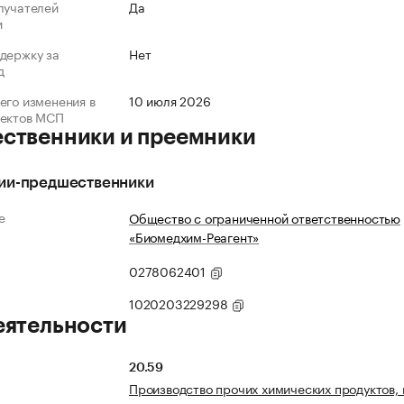
лучателей
Да
и
держку за
Нет
д
его изменения в
10 июля 2026
ъектов МСП
ственники и преемники
ии-предшественники
е
Общество с ограниченной ответственностью
«Биомедхим-Реагент»
0278062401
1020203229298
еятельности
20.59
Производство прочих химических продуктов, 