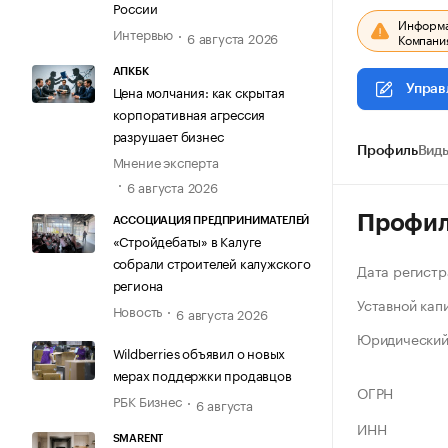
России
Информац
Интервью
6 августа 2026
Компания
АПКБК
Цена молчания: как скрытая
Управ
корпоративная агрессия
разрушает бизнес
Профиль
Виды
Мнение эксперта
6 августа 2026
Профи
АССОЦИАЦИЯ ПРЕДПРИНИМАТЕЛЕЙ
«Стройдебаты» в Калуге
собрали строителей калужского
Дата регистр
региона
Уставной кап
Новость
6 августа 2026
Юридический
Wildberries объявил о новых
мерах поддержки продавцов
ОГРН
РБК Бизнес
6 августа
ИНН
SMARENT