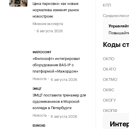
Цена парковки: как новые
КПП
нормативы изменят рынок
Среднесписо
новостроек
Мнение эксперта
Управляйт
6 августа 2026
Повышайте
Коды с
ФИЛОСОФТ
ОКПО
«Философт» интегрировал
оборудование BAS-IP с
ОКАТО
платформой «Мажордом»
Новость
ОКТМО
6 августа 2026
ОКФС
ЭМЦТ
ЭМЦТ поставила тренажер для
ОКОГУ
судомехаников в Морской
колледж в Петербурге
ОКОПФ
Новость
6 августа 2026
Интер
ESIM365