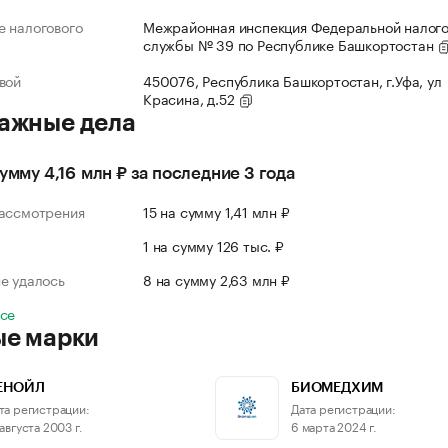
 налогового
Межрайонная инспекция Федеральной налог
службы № 39 по Республике Башкортостан
вой
450076, Республика Башкортостан, г.Уфа, ул
Красина, д.52
ажные дела
сумму 4,16 млн ₽ за последние 3 года
рассмотрения
15 на сумму 1,41 млн ₽
л
1 на сумму 126 тыс. ₽
е удалось
8 на сумму 2,63 млн ₽
все
ые марки
ЕНОЙЛ
БИОМЕДХИМ
та регистрации:
Дата регистрации:
 августа 2003 г.
6 марта 2024 г.