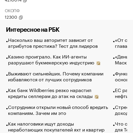
ОКОПФ
12300
Интересное на РБК
Насколько ваш авторитет зависит от
«От спо
атрибутов престижа? Тест для лидеров
глава к
Казино проиграло. Как ИИ-агенты
«Деньги
разрушают букмекерскую индустрию
Маск в 
Выживают сильнейших. Почему компании
Функции
избавляются от лучших сотрудников
основ э
Как банк Wildberries резко нарастил
ЕС раз
кредиты селлерам до атак на склады
нефти —
Сотрудники открыли новый способ вредить
Стресс 
компаниям. Зачем им это
доходов
Как налоговики ищут доходы
Что обв
неработающих покупателей яхт и квартир
для Tel