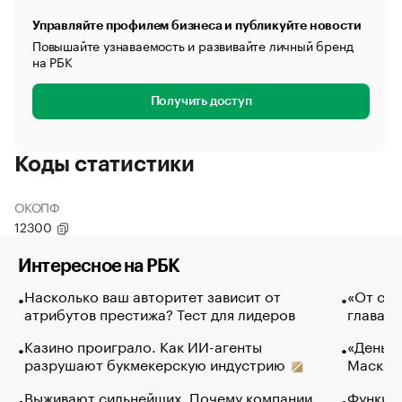
Управляйте профилем бизнеса и публикуйте новости
Повышайте узнаваемость и развивайте личный бренд
на РБК
Получить доступ
Коды статистики
ОКОПФ
12300
Интересное на РБК
Насколько ваш авторитет зависит от
«От спо
атрибутов престижа? Тест для лидеров
глава к
Казино проиграло. Как ИИ-агенты
«Деньги
разрушают букмекерскую индустрию
Маск в 
Выживают сильнейших. Почему компании
Функции