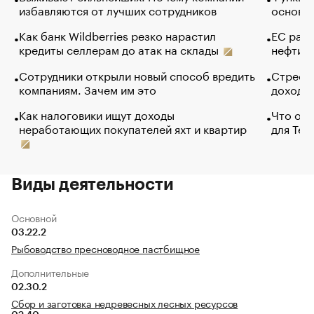
избавляются от лучших сотрудников
основ э
Как банк Wildberries резко нарастил
ЕС раз
кредиты селлерам до атак на склады
нефти —
Сотрудники открыли новый способ вредить
Стресс 
компаниям. Зачем им это
доходов
Как налоговики ищут доходы
Что обв
неработающих покупателей яхт и квартир
для Tel
Виды деятельности
Основной
03.22.2
Рыбоводство пресноводное пастбищное
Дополнительные
02.30.2
Сбор и заготовка недревесных лесных ресурсов