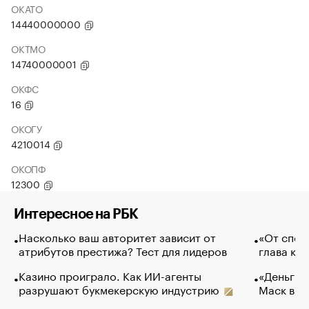
ОКАТО
14440000000
ОКТМО
14740000001
ОКФС
16
ОКОГУ
4210014
ОКОПФ
12300
Интересное на РБК
Насколько ваш авторитет зависит от
«От спор
атрибутов престижа? Тест для лидеров
глава ко
Казино проиграло. Как ИИ-агенты
«Деньги б
разрушают букмекерскую индустрию
Маск в и