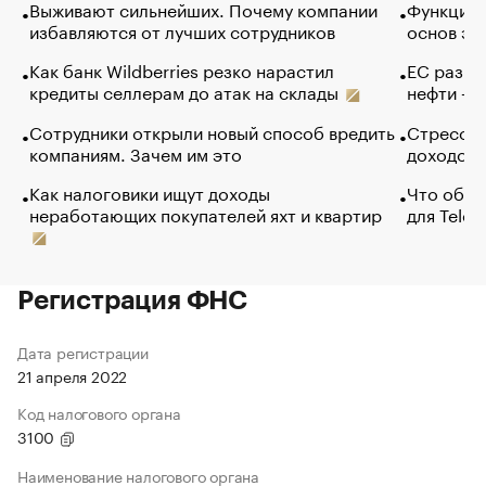
Выживают сильнейших. Почему компании
Функции 
избавляются от лучших сотрудников
основ эф
Как банк Wildberries резко нарастил
ЕС разре
кредиты селлерам до атак на склады
нефти — 
Сотрудники открыли новый способ вредить
Стресс о
компаниям. Зачем им это
доходов 
Как налоговики ищут доходы
Что обви
неработающих покупателей яхт и квартир
для Tele
Регистрация ФНС
Дата регистрации
21 апреля 2022
Код налогового органа
3100
Наименование налогового органа