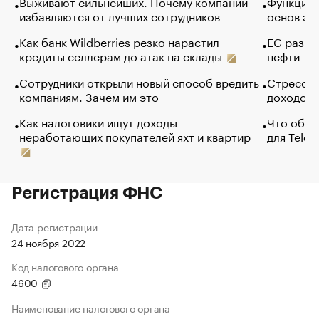
Выживают сильнейших. Почему компании
Функции 
избавляются от лучших сотрудников
основ эф
Как банк Wildberries резко нарастил
ЕС разре
кредиты селлерам до атак на склады
нефти — 
Сотрудники открыли новый способ вредить
Стресс о
компаниям. Зачем им это
доходов 
Как налоговики ищут доходы
Что обви
неработающих покупателей яхт и квартир
для Tele
Регистрация ФНС
Дата регистрации
24 ноября 2022
Код налогового органа
4600
Наименование налогового органа