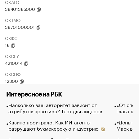
ОКАТО
38401365000
ОКТМО
38701000001
ОКФС
16
ОКОГУ
4210014
ОКОПФ
12300
Интересное на РБК
Насколько ваш авторитет зависит от
«От спор
атрибутов престижа? Тест для лидеров
глава ко
Казино проиграло. Как ИИ-агенты
«Деньги б
разрушают букмекерскую индустрию
Маск в и