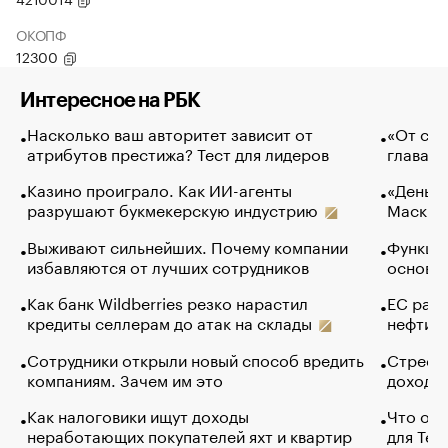
ОКОПФ
12300
Интересное на РБК
Насколько ваш авторитет зависит от
«От спо
атрибутов престижа? Тест для лидеров
глава к
Казино проиграло. Как ИИ-агенты
«Деньги
разрушают букмекерскую индустрию
Маск в 
Выживают сильнейших. Почему компании
Функции
избавляются от лучших сотрудников
основ э
Как банк Wildberries резко нарастил
ЕС раз
кредиты селлерам до атак на склады
нефти —
Сотрудники открыли новый способ вредить
Стресс 
компаниям. Зачем им это
доходов
Как налоговики ищут доходы
Что обв
неработающих покупателей яхт и квартир
для Tel