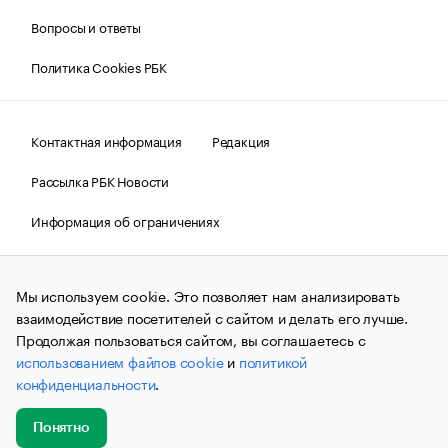
Вопросы и ответы
Политика Cookies РБК
Контактная информация
Редакция
Рассылка РБК Новости
Информация об ограничениях
Правовая информация
О соблюдении авторских прав
Мы используем cookie. Это позволяет нам анализировать
© АО «РОСБИЗНЕСКОНСАЛТИНГ»,
1995–2026.
Сообщения
и материалы информационного агентства «РБК»
взаимодействие посетителей с сайтом и делать его лучше.
(зарегистрировано Федеральной службой по надзору в сфере
Продолжая пользоваться сайтом, вы соглашаетесь с
связи, информационных технологий и массовых
использованием файлов cookie
и
политикой
коммуникаций (Роскомнадзор) 09.12.2015 за номером ИА
№ФС77-63848) сопровождаются пометкой «РБК». Отдельные
конфиденциальности
.
публикации могут содержать информацию,
не предназначенную для пользователей
до 18 лет.
companycardsfeedback@rbc.ru
Понятно