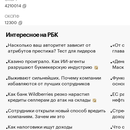
4210014
ОКОПФ
12300
Интересное на РБК
Насколько ваш авторитет зависит от
«От спо
атрибутов престижа? Тест для лидеров
глава к
Казино проиграло. Как ИИ-агенты
«Деньги
разрушают букмекерскую индустрию
Маск в 
Выживают сильнейших. Почему компании
Функции
избавляются от лучших сотрудников
основ э
Как банк Wildberries резко нарастил
ЕС раз
кредиты селлерам до атак на склады
нефти —
Сотрудники открыли новый способ вредить
Стресс 
компаниям. Зачем им это
доходов
Как налоговики ищут доходы
Что обв