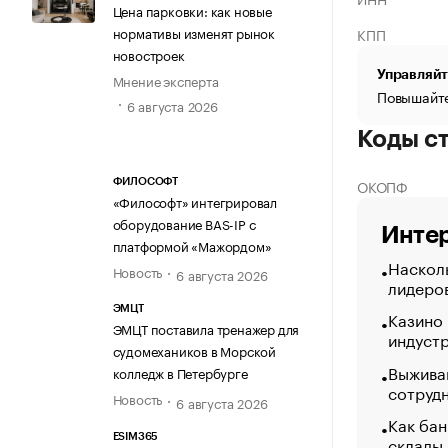
Цена парковки: как новые
нормативы изменят рынок
КПП
новостроек
Управляйт
Мнение эксперта
Повышайте
6 августа 2026
Коды с
ОКОПФ
ФИЛОСОФТ
«Философт» интегрировал
оборудование BAS-IP с
Интер
платформой «Мажордом»
Насколь
Новость
6 августа 2026
лидеро
ЭМЦТ
Казино
ЭМЦТ поставила тренажер для
индуст
судомехаников в Морской
Выжива
колледж в Петербурге
сотруд
Новость
6 августа 2026
Как бан
ESIM365
склады