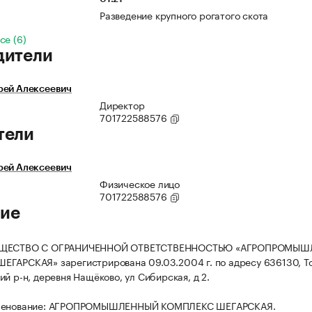
Разведение крупного рогатого скота
се (6)
дители
рей Алексеевич
Директор
701722588576
тели
рей Алексеевич
Физическое лицо
701722588576
ие
БЩЕСТВО С ОГРАНИЧЕННОЙ ОТВЕТСТВЕННОСТЬЮ «АГРОПРОМЫ
ГАРСКАЯ» зарегистрирована 09.03.2004 г. по адресу 636130, Т
й р-н, деревня Нащёково, ул Сибирская, д 2.
именование: АГРОПРОМЫШЛЕННЫЙ КОМПЛЕКС ШЕГАРСКАЯ.