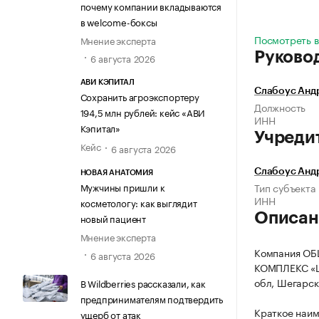
почему компании вкладываются
в welcome-боксы
Посмотреть в
Мнение эксперта
Руково
6 августа 2026
АВИ КЭПИТАЛ
Слабоус Анд
Сохранить агроэкспортеру
Должность
194,5 млн рублей: кейс «АВИ
ИНН
Кэпитал»
Учреди
Кейс
6 августа 2026
Слабоус Анд
НОВАЯ АНАТОМИЯ
Тип субъекта
Мужчины пришли к
ИНН
косметологу: как выглядит
Описан
новый пациент
Мнение эксперта
Компания О
6 августа 2026
КОМПЛЕКС «ШЕ
обл, Шегарски
В Wildberries рассказали, как
предпринимателям подтвердить
Краткое на
ущерб от атак