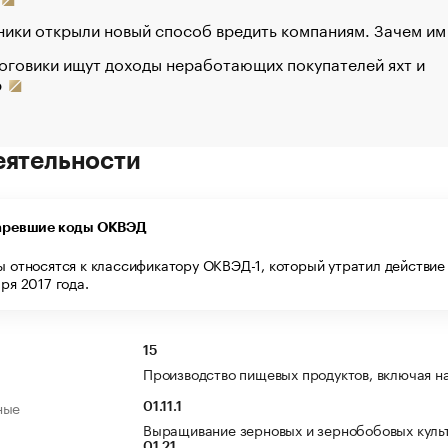
ики открыли новый способ вредить компаниям. Зачем им
оговики ищут доходы неработающих покупателей яхт и
р
еятельности
аревшие коды ОКВЭД
ы относятся к классификатору ОКВЭД-1, который утратил действие 
ря 2017 года.
15
Производство пищевых продуктов, включая н
ные
01.11.1
Выращивание зерновых и зернобобовых куль
01.21