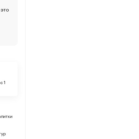
 это
Стресс обеспеченных людей: почему рост доходов 
счастья
Что обвинения против Павла Дурова значат для Tele
пользователей
с 1
апитки
тур