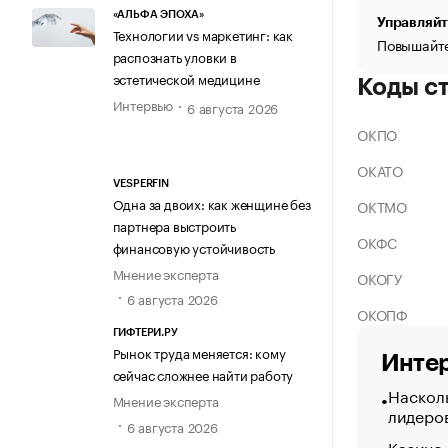
«АЛЬФА ЭПОХА»
Управляйт
Технологии vs маркетинг: как
Повышайте
распознать уловки в
эстетической медицине
Коды с
Интервью
6 августа 2026
ОКПО
ОКАТО
VESPERFIN
Одна за двоих: как женщине без
ОКТМО
партнера выстроить
ОКФС
финансовую устойчивость
Мнение эксперта
ОКОГУ
6 августа 2026
ОКОПФ
ГИФТЕРИ.РУ
Рынок труда меняется: кому
Интер
сейчас сложнее найти работу
Насколь
Мнение эксперта
лидеро
6 августа 2026
Казино