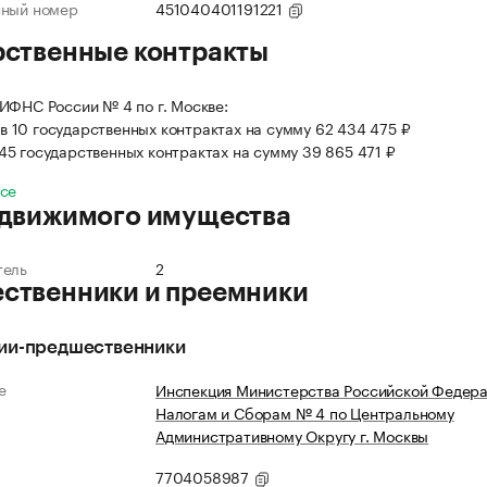
нный номер
451040401191221
рственные контракты
ИФНС России № 4 по г. Москве:
в 10 государственных контрактах на сумму 62 434 475 ₽
 45 государственных контрактах на сумму 39 865 471 ₽
все
 движимого имущества
тель
2
ственники и преемники
ии-предшественники
е
Инспекция Министерства Российской Федера
Налогам и Сборам № 4 по Центральному
Административному Округу г. Москвы
7704058987