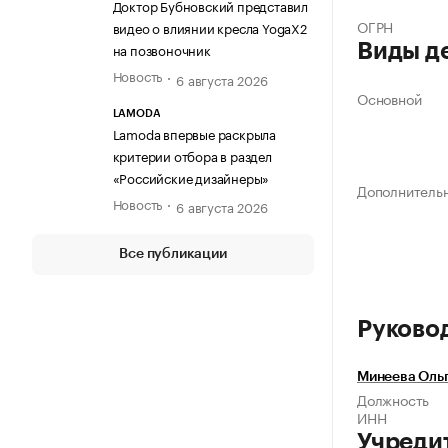
Доктор Бубновский представил
ОГРН
видео о влиянии кресла YogaX2
на позвоночник
Виды д
Новость
6 августа 2026
Основной
LAMODA
Lamoda впервые раскрыла
критерии отбора в раздел
«Российские дизайнеры»
Дополнитель
Новость
6 августа 2026
Все публикации
Руково
Минеева Оль
Должность
ИНН
Учреди