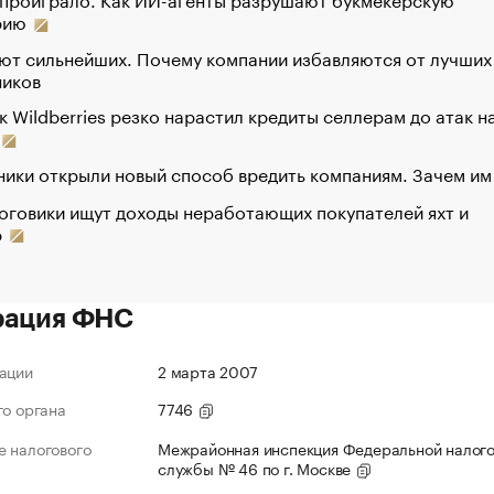
рию
ют сильнейших. Почему компании избавляются от лучших
ников
к Wildberries резко нарастил кредиты селлерам до атак н
ики открыли новый способ вредить компаниям. Зачем им
оговики ищут доходы неработающих покупателей яхт и
р
рация ФНС
ации
2 марта 2007
го органа
7746
 налогового
Межрайонная инспекция Федеральной налог
службы № 46 по г. Москве