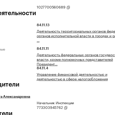
1027700560689
еятельности
84.11.13
Деятельность территориальных органов фед
органов исполнительной власти в городах и 
…
ные
84.11.11
Деятельность федеральных органов государс
власти, кроме полномочных представителей
Президент…
84.11.4
Управление финансовой деятельностью и
деятельностью в сфере налогообложения
дители
га Александровна
Начальник Инспекции
773303945762
тели