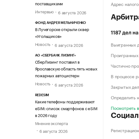
поставщиками
Адрес налого
Интервью
6 августа 2026
Арбитр
ФОНД АНДРЕЯ МЕЛЬНИЧЕНКО
В Лучегорске открыли сквер
1187 дел н
«Угольщиков»
Новость
Выигранных 
6 августа 2026
Проигранных
АО «СБЕРБАНК ЛИЗИНГ»
СберЛизинг поставил в
Частично про
Ярославскую область пять новых
пожарных автоцистерн
В процессе 
Новость
6 августа 2026
Закрытых де
REDESIM
Определить н
Какие телефоны поддерживают
Посмотреть 
eSIM: список смартфонов с eSIM
в 2026 году
Социал
Мнение эксперта
Регистрацио
6 августа 2026