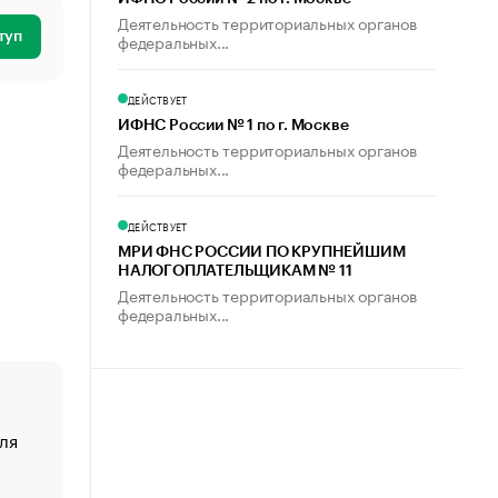
Деятельность территориальных органов
туп
федеральных...
ДЕЙСТВУЕТ
ИФНС России № 1 по г. Москве
Деятельность территориальных органов
федеральных...
ДЕЙСТВУЕТ
МРИ ФНС РОССИИ ПО КРУПНЕЙШИМ
НАЛОГОПЛАТЕЛЬЩИКАМ № 11
Деятельность территориальных органов
федеральных...
ля
«От спорта тело стареет иначе». Как живет глава ко
создавшей GTA
«Деньги будут не нужны»: что рассказал Маск в инт