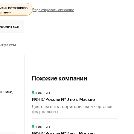
ытых источников.
Редактировать описание
мпании.
оделиться
нтракты
Похожие компании
овники,
ДЕЙСТВУЕТ
ИФНС России № 3 по г. Москве
Деятельность территориальных органов
федеральных...
ДЕЙСТВУЕТ
ИФНС России № 2 по г. Москве