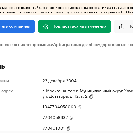
ия носит справочный характер и сгенерирована на основании данных из откр
 не является пользователем и не имеет деловых отношений с сервисом РБК Ко
Подписаться на изменения
П
лять компанией
дшественники и преемники
Арбитражные дела
Государственные ко
ль
ации
23 декабря 2004
 адрес
г. Москва, вн.тер.г. Муниципальный округ Хам
ул. Доватора, д. 12, к. 2
1047704058060
7704058987
770401001