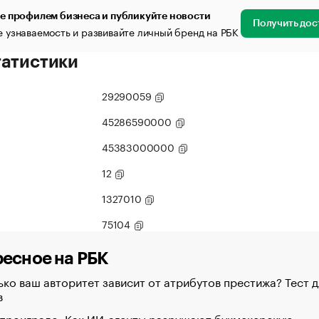
е профилем бизнеса и публикуйте новости
Получить дос
 узнаваемость и развивайте личный бренд на РБК
татистики
29290059
45286590000
45383000000
12
1327010
75104
есное на РБК
ко ваш авторитет зависит от атрибутов престижа? Тест д
в
 проиграло. Как ИИ-агенты разрушают букмекерскую