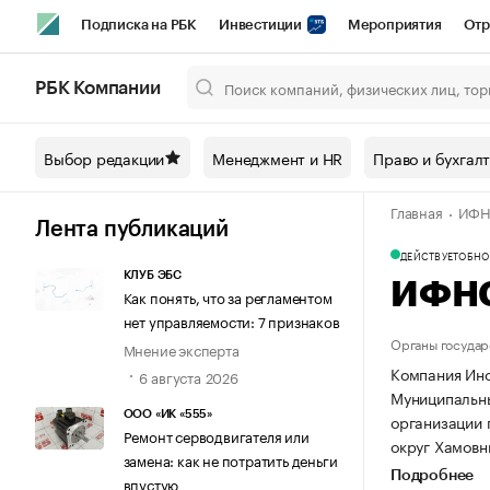
Подписка на РБК
Инвестиции
Мероприятия
Отр
Спорт
Школа управления РБК
РБК Образование
РБ
РБК Компании
Город
Стиль
Крипто
РБК Бизнес-среда
Дискусси
Выбор редакции
Менеджмент и HR
Право и бухгал
Спецпроекты СПб
Конференции СПб
Спецпроекты
Главная
ИФНС
Технологии и медиа
Финансы
Рынок наличной валют
Лента публикаций
ДЕЙСТВУЕТ
ОБНОВ
КЛУБ ЭБС
ИФНС 
Как понять, что за регламентом
нет управляемости: 7 признаков
Органы государ
Мнение эксперта
Компания Инс
6 августа 2026
Муниципальный
ООО «ИК «555»
организации
Ремонт серводвигателя или
округ Хамовник
замена: как не потратить деньги
Подробнее
впустую