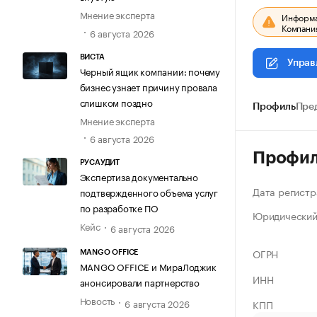
Мнение эксперта
Информац
Компания
6 августа 2026
ВИСТА
Управ
Черный ящик компании: почему
бизнес узнает причину провала
слишком поздно
Профиль
Пре
Мнение эксперта
6 августа 2026
Профи
РУСАУДИТ
Экспертиза документально
Дата регистр
подтвержденного объема услуг
по разработке ПО
Юридический
Кейс
6 августа 2026
ОГРН
MANGO OFFICE
MANGO OFFICE и МираЛоджик
ИНН
анонсировали партнерство
Новость
6 августа 2026
КПП