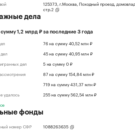
вой
125373, г.Москва, Походный проезд, домовлад
стр.2
ажные дела
а сумму 1,2 млрд ₽ за последние 3 года
дел
76 на сумму 40,52 млн ₽
 дел
45 на сумму 40,95 млн ₽
игранных дел
5 на сумму 0 ₽
рассмотрения
87 на сумму 154,84 млн ₽
л
719 на сумму 431,37 млн ₽
е удалось
255 на сумму 562,54 млн ₽
все
ьные фонды
нный номер СФР
1088263635