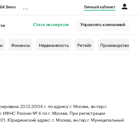
...
БК Вино
Личный кабинет
Стать экспертом
Управлять компанией
кте
азета
жи
Финансы
Недвижимость
Ретейл
Производство
ована 23.12.2004 г. по адресу г. Москва, вн.тер.г.
: ИФНС России № 4 по г. Москве.
При регистрации
001.
Юридический адрес: г. Москва, вн.тер.г. Муниципальный