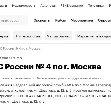
асли
Недвижимость
Autonews
РБК Компании
Телеканал
Р
К Курсы
РБК Life
Тренды
Визионеры
Национальные проекты
Эксперты
Кейсы
Мероприятия
О прое
онный клуб
Исследования
Кредитные рейтинги
Франшизы
Г
терия
IT и технологии
Малый бизнес
Маркетинг и прода
Проверка контрагентов
Политика
Экономика
Бизнес
 России № 4 по г. Москве
ы
ЛЕНО, 05.03.2024
России № 4 по г. Москве
ственного управления
Федеральные органы государственной власти
пекция Федеральной налоговой службы № 4 по г. Москве зарегистрир
 округ Хамовники, ул. Доватора, д. 12, к. 2.
Краткое наименование
 присвоен ОГРН 1047704058060, ИНН 7704058987 и КПП 770401
и, ул. Доватора, д. 12, к. 2.