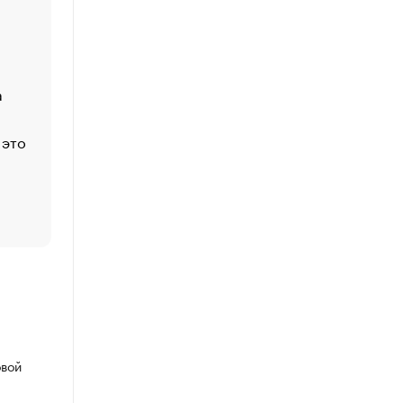
Economist
Функции менеджмента: пять ключевых основ эффект
управления
а
ЕС разрешил конфискацию российской нефти — чем
Москва
 это
Стресс обеспеченных людей: почему рост доходов 
счастья
Что обвинения против Павла Дурова значат для Tele
пользователей
овой