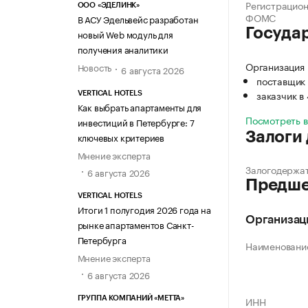
Регистрацио
ООО «ЭДЕЛИНК»
ФОМС
В АСУ Эдельвейс разработан
Госуда
новый Web модуль для
получения аналитики
Организация 
Новость
6 августа 2026
поставщик 
заказчик в
VERTICAL HOTELS
Как выбрать апартаменты для
Посмотреть 
инвестиций в Петербурге: 7
Залоги
ключевых критериев
Мнение эксперта
Залогодержа
6 августа 2026
Предше
VERTICAL HOTELS
Итоги 1 полугодия 2026 года на
Организац
рынке апартаментов Санкт-
Петербурга
Наименовани
Мнение эксперта
6 августа 2026
ИНН
ГРУППА КОМПАНИЙ «МЕТТА»