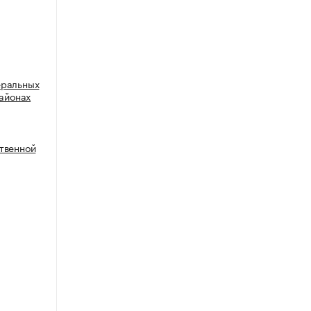
еральных
районах
твенной