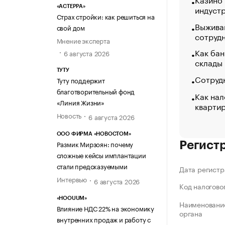
индуст
«АСТЕРРА»
Страх стройки: как решиться на
Выжива
свой дом
сотруд
Мнение эксперта
Как бан
6 августа 2026
склады
ТУТУ
Сотрудн
Туту поддержит
благотворительный фонд
Как нал
«Линия Жизни»
кварти
Новость
6 августа 2026
ООО ФИРМА «НОВОСТОМ»
Размик Мирзоян: почему
Регист
сложные кейсы имплантации
стали предсказуемыми
Дата регистр
Интервью
6 августа 2026
Код налогово
«HOOUUM»
Наименование
Влияние НДС 22% на экономику
органа
внутренних продаж и работу с