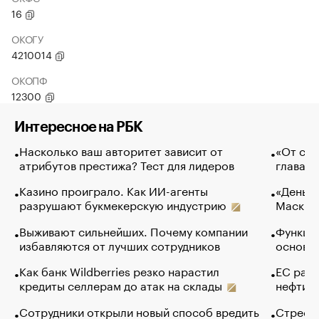
16
ОКОГУ
4210014
ОКОПФ
12300
Интересное на РБК
Насколько ваш авторитет зависит от
«От спо
атрибутов престижа? Тест для лидеров
глава к
Казино проиграло. Как ИИ-агенты
«Деньги
разрушают букмекерскую индустрию
Маск в 
Выживают сильнейших. Почему компании
Функции
избавляются от лучших сотрудников
основ э
Как банк Wildberries резко нарастил
ЕС раз
кредиты селлерам до атак на склады
нефти —
Сотрудники открыли новый способ вредить
Стресс 