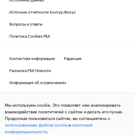
Источник отчетности Контур.Фокус
Вопросы и ответы
Политика Cookies РБК
Контактная информация
Редакция
Рассылка РБК Новости
Информация об ограничениях
Правовая информация
О соблюдении авторских прав
Мы используем cookie. Это позволяет нам анализировать
© АО «РОСБИЗНЕСКОНСАЛТИНГ»,
1995–2026.
Сообщения
и материалы информационного агентства «РБК»
взаимодействие посетителей с сайтом и делать его лучше.
(зарегистрировано Федеральной службой по надзору в сфере
Продолжая пользоваться сайтом, вы соглашаетесь с
связи, информационных технологий и массовых
использованием файлов cookie
и
политикой
коммуникаций (Роскомнадзор) 09.12.2015 за номером ИА
№ФС77-63848) сопровождаются пометкой «РБК». Отдельные
конфиденциальности
.
публикации могут содержать информацию,