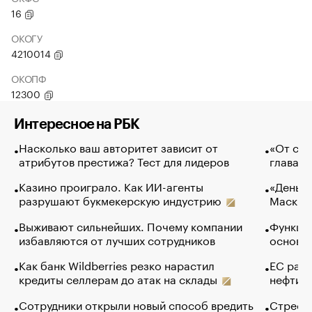
16
ОКОГУ
4210014
ОКОПФ
12300
Интересное на РБК
Насколько ваш авторитет зависит от
«От спо
атрибутов престижа? Тест для лидеров
глава к
Казино проиграло. Как ИИ-агенты
«Деньги
разрушают букмекерскую индустрию
Маск в 
Выживают сильнейших. Почему компании
Функции
избавляются от лучших сотрудников
основ э
Как банк Wildberries резко нарастил
ЕС раз
кредиты селлерам до атак на склады
нефти —
Сотрудники открыли новый способ вредить
Стресс 