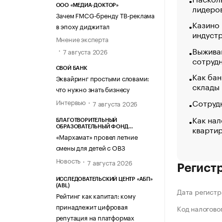
лидеро
ООО «МЕДИА-ДОКТОР»
Зачем FMCG-бренду ТВ-реклама
Казино
в эпоху диджитал
индуст
Мнение эксперта
Выжива
7 августа 2026
сотруд
СВОЙ БАНК
Как бан
Эквайринг простыми словами:
склады
что нужно знать бизнесу
Сотрудн
Интервью
7 августа 2026
Как нал
БЛАГОТВОРИТЕЛЬНЫЙ
кварти
ОБРАЗОВАТЕЛЬНЫЙ ФОНД
«МАРХАМАТ»
«Мархамат» провел летние
смены для детей с ОВЗ
Новость
7 августа 2026
Регист
ИССЛЕДОВАТЕЛЬСКИЙ ЦЕНТР «АБП»
(ABL)
Дата регистр
Рейтинг как капитал: кому
принадлежит цифровая
Код налогово
репутация на платформах