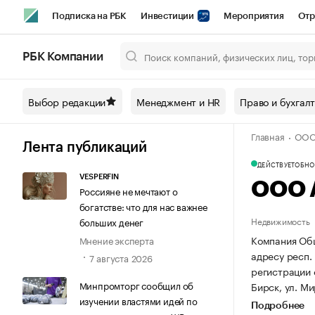
Подписка на РБК
Инвестиции
Мероприятия
Отр
Спорт
Школа управления РБК
РБК Образование
РБ
РБК Компании
Город
Стиль
Крипто
РБК Бизнес-среда
Дискусси
Выбор редакции
Менеджмент и HR
Право и бухгал
Спецпроекты СПб
Конференции СПб
Спецпроекты
Главная
ООО 
Технологии и медиа
Финансы
Рынок наличной валют
Лента публикаций
ДЕЙСТВУЕТ
ОБНОВ
VESPERFIN
ООО А
Россияне не мечтают о
богатстве: что для нас важнее
Недвижимость
больших денег
Компания Общ
Мнение эксперта
адресу респ. 
7 августа 2026
регистрации
Минпромторг сообщил об
Бирск, ул. Ми
изучении властями идей по
Подробнее