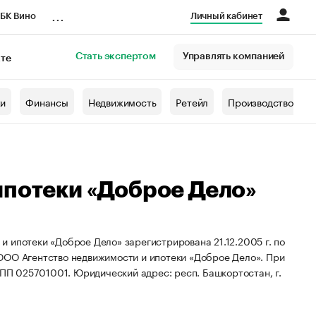
...
БК Вино
Личный кабинет
Стать экспертом
Управлять компанией
кте
азета
жи
Финансы
Недвижимость
Ретейл
Производство
ипотеки «Доброе Дело»
 ипотеки «Доброе Дело» зарегистрирована 21.12.2005 г. по
ООО Агентство недвижимости и ипотеки «Доброе Дело».
При
КПП 025701001.
Юридический адрес: респ. Башкортостан, г.