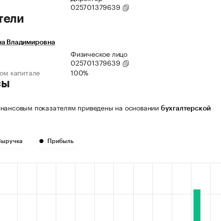
025701379639
тели
на Владимировна
Физическое лицо
025701379639
ном капитале
100%
сы
нансовым показателям приведены на основании
бухгалтерской
Выручка
Прибыль