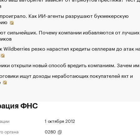
в
 проиграло. Как ИИ-агенты разрушают букмекерскую
рию
ют сильнейших. Почему компании избавляются от лучших
ников
к Wildberries резко нарастил кредиты селлерам до атак н
ики открыли новый способ вредить компаниям. Зачем им
оговики ищут доходы неработающих покупателей яхт и
р
рация ФНС
ации
1 октября 2012
го органа
0280