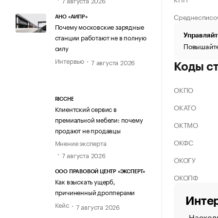
Среднесписо
АНО «АИПР»
Почему московские зарядные
Управляйт
станции работают не в полную
Повышайте
силу
Интервью
7 августа 2026
Коды с
ОКПО
RICCHE
ОКАТО
Клиентский сервис в
премиальной мебели: почему
ОКТМО
продают не продавцы
ОКФС
Мнение эксперта
7 августа 2026
ОКОГУ
ООО ПРАВОВОЙ ЦЕНТР «ЭКСПЕРТ»
ОКОПФ
Как взыскать ущерб,
причиненный дропперами
Интер
Кейс
7 августа 2026
Насколь