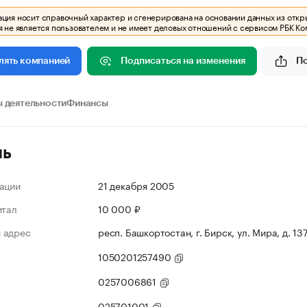
ия носит справочный характер и сгенерирована на основании данных из откр
 не является пользователем и не имеет деловых отношений с сервисом РБК Ко
Подписаться на изменения
П
лять компанией
 деятельности
Финансы
ль
ации
21 декабря 2005
итал
10 000 ₽
 адрес
респ. Башкортостан, г. Бирск, ул. Мира, д. 13
1050201257490
0257006861
025701001