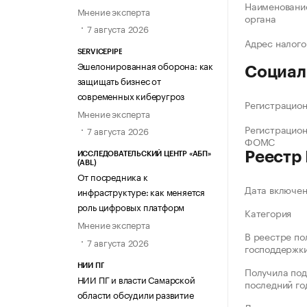
Наименование
Мнение эксперта
органа
7 августа 2026
Адрес налого
SERVICEPIPE
Эшелонированная оборона: как
Социал
защищать бизнес от
современных киберугроз
Регистрацио
Мнение эксперта
Регистрацио
7 августа 2026
ФОМС
Реестр
ИССЛЕДОВАТЕЛЬСКИЙ ЦЕНТР «АБП»
(ABL)
От посредника к
Дата включе
инфраструктуре: как меняется
роль цифровых платформ
Категория
Мнение эксперта
В реестре по
7 августа 2026
господдержк
НИИ ПГ
Получила под
НИИ ПГ и власти Самарской
последний го
области обсудили развитие