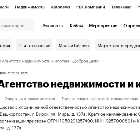
асли
Недвижимость
Autonews
РБК Компании
Телеканал
Р
К Курсы
РБК Life
Тренды
Визионеры
Национальные проекты
Эксперты
Кейсы
Мероприятия
О прое
онный клуб
Исследования
Кредитные рейтинги
Франшизы
Г
терия
IT и технологии
Малый бизнес
Маркетинг и прода
Проверка контрагентов
Политика
Экономика
Бизнес
Агентство недвижимости и ипотеки «Доброе Дело»
ы
ЛЕНО, 22.08.2025
гентство недвижимости и 
Операции с недвижимостью
Прочие операции с жилой недвижимостью
ество с ограниченной ответственностью Агентство недвижимости и
Башкортостан, г. Бирск, ул. Мира, д. 137а.
Краткое наименование: 
 организации присвоен ОГРН 1050201257490, ИНН 0257006861 и 
ра, д. 137а.