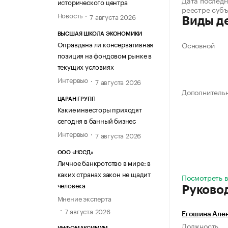
Дата последн
исторического центра
реестре суб
Новость
7 августа 2026
Виды д
ВЫСШАЯ ШКОЛА ЭКОНОМИКИ
Оправдана ли консервативная
Основной
позиция на фондовом рынке в
текущих условиях
Интервью
7 августа 2026
Дополнитель
ЦАРАН ГРУПП
Какие инвесторы приходят
сегодня в банный бизнес
Интервью
7 августа 2026
ООО «НССД»
Личное банкротство в мире: в
каких странах закон не щадит
Посмотреть в
человека
Руково
Мнение эксперта
7 августа 2026
Егошина Але
Должность