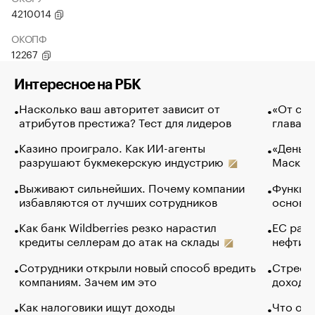
4210014
ОКОПФ
12267
Интересное на РБК
Насколько ваш авторитет зависит от
«От спо
атрибутов престижа? Тест для лидеров
глава к
Казино проиграло. Как ИИ-агенты
«Деньги
разрушают букмекерскую индустрию
Маск в 
Выживают сильнейших. Почему компании
Функции
избавляются от лучших сотрудников
основ э
Как банк Wildberries резко нарастил
ЕС раз
кредиты селлерам до атак на склады
нефти —
Сотрудники открыли новый способ вредить
Стресс 
компаниям. Зачем им это
доходов
Как налоговики ищут доходы
Что обв