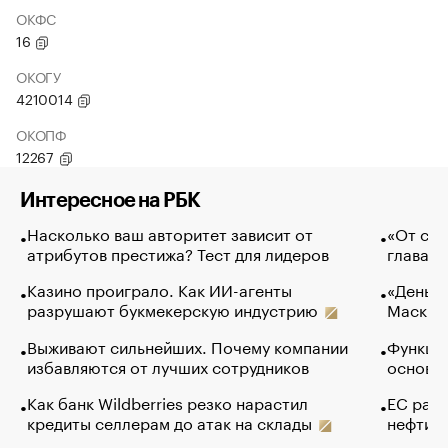
ОКФС
16
ОКОГУ
4210014
ОКОПФ
12267
Интересное на РБК
Насколько ваш авторитет зависит от
«От спо
атрибутов престижа? Тест для лидеров
глава к
Казино проиграло. Как ИИ-агенты
«Деньги
разрушают букмекерскую индустрию
Маск в 
Выживают сильнейших. Почему компании
Функции
избавляются от лучших сотрудников
основ э
Как банк Wildberries резко нарастил
ЕС раз
кредиты селлерам до атак на склады
нефти —