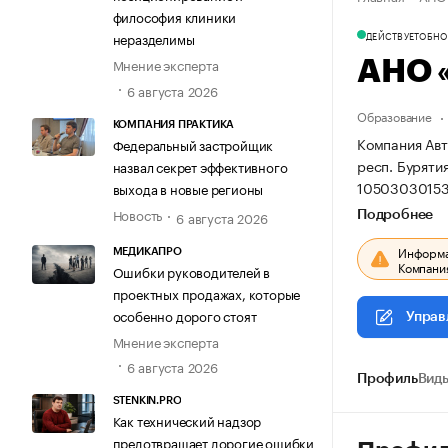
философия клиники
ДЕЙСТВУЕТ
ОБНОВ
неразделимы
Мнение эксперта
АНО 
6 августа 2026
Образование
КОМПАНИЯ ПРАКТИКА
Компания Авт
Федеральный застройщик
респ. Бурятия,
назвал секрет эффективного
10503030153
выхода в новые регионы
Новость
6 августа 2026
Подробнее
Информац
МЕДИКАПРО
Компания
Ошибки руководителей в
проектных продажах, которые
особенно дорого стоят
Управ
Мнение эксперта
6 августа 2026
Профиль
Виды
STENKIN.PRO
Как технический надзор
предотвращает дорогие ошибки