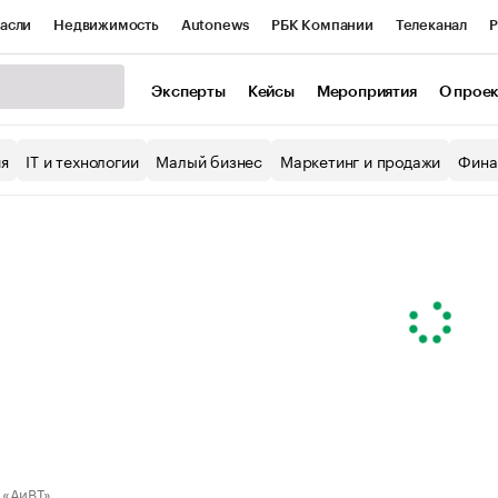
асли
Недвижимость
Autonews
РБК Компании
Телеканал
Р
К Курсы
РБК Life
Тренды
Визионеры
Национальные проекты
Эксперты
Кейсы
Мероприятия
О прое
уб
Исследования
Кредитные рейтинги
Франшизы
Газета
ия
IT и технологии
Малый бизнес
Маркетинг и продажи
Фина
Проверка контрагентов
Политика
Экономика
Бизнес
ы
 «АиВТ»