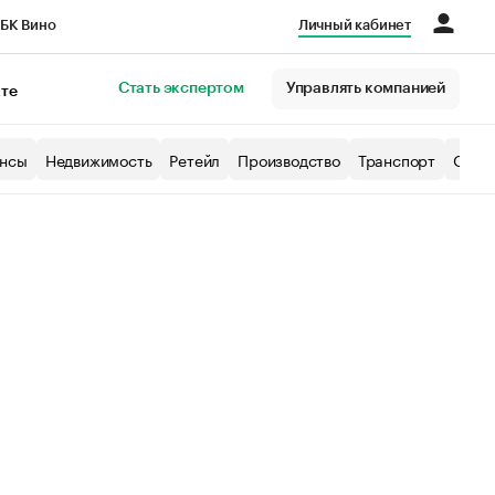
БК Вино
Личный кабинет
Город
Стать экспертом
Управлять компанией
кте
нсы
Недвижимость
Ретейл
Производство
Транспорт
Образ