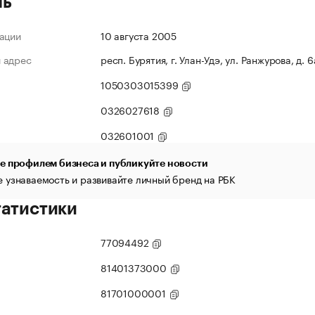
ль
ации
10 августа 2005
 адрес
респ. Бурятия, г. Улан-Удэ, ул. Ранжурова, д. 6
1050303015399
0326027618
032601001
е профилем бизнеса и публикуйте новости
 узнаваемость и развивайте личный бренд на РБК
татистики
77094492
81401373000
81701000001