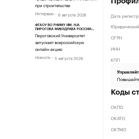
Профи
при строительстве
Интервью
6 августа 2026
Дата регистр
Юридический
ФГАОУ ВО РНИМУ ИМ. Н.И.
ПИРОГОВА МИНЗДРАВА РОССИИ
(ПИРОГОВСКИЙ УНИВЕРСИТЕТ)
Пироговский Университет
ОГРН
запускает всероссийскую
ИНН
онлайн-акцию
Новость
5 августа 2026
КПП
Управляйт
Повышайте
Коды с
ОКПО
ОКАТО
ОКТМО