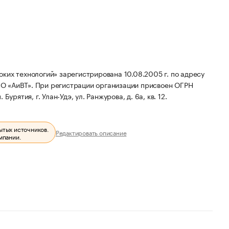
ких технологий» зарегистрирована 10.08.2005 г. по адресу
НО «АиВТ».
При регистрации организации присвоен ОГРН
урятия, г. Улан-Удэ, ул. Ранжурова, д. 6а, кв. 12.
ытых источников.
Редактировать описание
мпании.