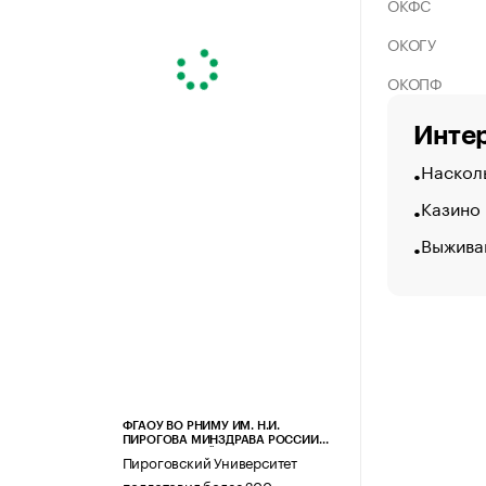
ОКФС
ОКОГУ
ОКОПФ
Интер
Насколь
Казино
Выжива
ФГАОУ ВО РНИМУ ИМ. Н.И.
ПИРОГОВА МИНЗДРАВА РОССИИ
(ПИРОГОВСКИЙ УНИВЕРСИТЕТ)
Пироговский Университет
подготовил более 200