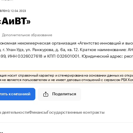
ЛЕНО, 12.04.2023
«АиВТ»
Дополнительное образование
ономная некоммерческая организация «Агентство инноваций и высо
 г. Улан-Удэ, ул. Ранжурова, д. 6а, кв. 12.
Краткое наименование: А
99, ИНН 0326027618 и КПП 032601001.
Юридический адрес: респ. Б
ия носит справочный характер и сгенерирована на основании данных из откр
 не является пользователем и не имеет деловых отношений с сервисом РБК Ко
Поделиться
лять компанией
 деятельности
Финансы
Государственные контракты