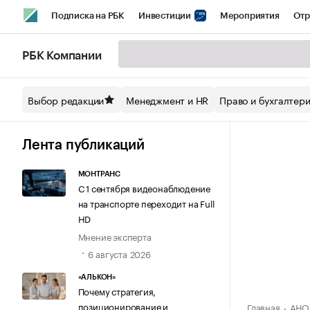
Подписка на РБК
Инвестиции
Мероприятия
Отр
Спорт
Школа управления РБК
РБК Образование
РБ
РБК Компании
Стиль
Крипто
РБК Бизнес-среда
Дискуссионный кл
Выбор редакции
Менеджмент и HR
Право и бухгалтер
Спецпроекты СПб
Конференции СПб
Спецпроекты
Технологии и медиа
Финансы
Рынок наличной валют
Лента публикаций
МОНТРАНС
С 1 сентября видеонаблюдение
на транспорте переходит на Full
HD
Мнение эксперта
6 августа 2026
«АЛЬКОН»
Почему стратегия,
позиционирование и
Главная
АНО