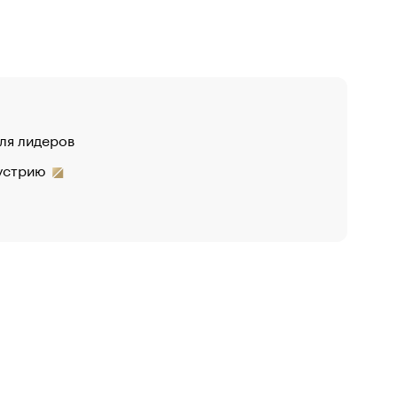
для лидеров
дустрию