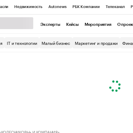
асли
Недвижимость
Autonews
РБК Компании
Телеканал
Р
К Курсы
РБК Life
Тренды
Визионеры
Национальные проекты
Эксперты
Кейсы
Мероприятия
О прое
уб
Исследования
Кредитные рейтинги
Франшизы
Газета
ия
IT и технологии
Малый бизнес
Маркетинг и продажи
Фина
Проверка контрагентов
Политика
Экономика
Бизнес
ы
 «КОЛЕСНИКОВЫ« И КОМПАНИЯ»