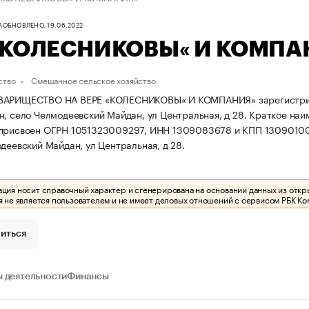
А
ОБНОВЛЕНО, 19.06.2022
«КОЛЕСНИКОВЫ« И КОМПА
ство
Смешанное сельское хозяйство
ВАРИЩЕСТВО НА ВЕРЕ «КОЛЕСНИКОВЫ« И КОМПАНИЯ» зарегистрирова
н, село Челмодеевский Майдан, ул Центральная, д 28.
Краткое на
 присвоен ОГРН 1051323009297, ИНН 1309083678 и КПП 1309010
одеевский Майдан, ул Центральная, д 28.
ия носит справочный характер и сгенерирована на основании данных из откр
 не является пользователем и не имеет деловых отношений с сервисом РБК Ко
иться
 деятельности
Финансы