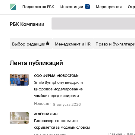
Подписка на РБК
Инвестиции
Мероприятия
Отр
Спорт
Школа управления РБК
РБК Образование
РБ
РБК Компании
Стиль
Крипто
РБК Бизнес-среда
Дискуссионный кл
Выбор редакции
Менеджмент и HR
Право и бухгалтер
Спецпроекты СПб
Конференции СПб
Спецпроекты
Технологии и медиа
Финансы
Рынок наличной валют
Лента публикаций
ООО ФИРМА «НОВОСТОМ»
Smile Symphony внедрили
цифровое моделирование
улыбки перед винирами
Новость
8 августа 2026
ЗЕЛЁНЫЙ ЛИСТ
Гипоаллергенность: что
скрывается за модным словом
Главная
ТНВ
Мнение эксперта