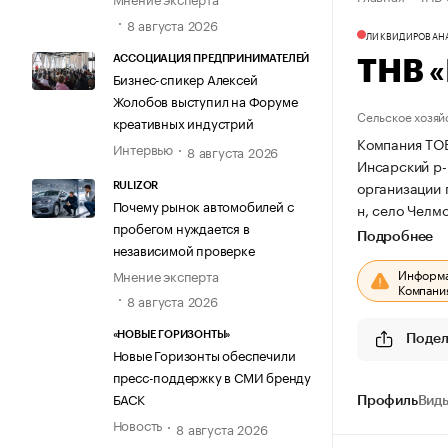
8 августа 2026
ЛИКВИДИРОВАН
АССОЦИАЦИЯ ПРЕДПРИНИМАТЕЛЕЙ
ТНВ 
Бизнес-спикер Алексей
Жолобов выступил на Форуме
Сельское хозяй
креативных индустрий
Компания ТО
Интервью
8 августа 2026
Инсарский р-
организации
RULIZOR
Почему рынок автомобилей с
н, село Челм
пробегом нуждается в
Подробнее
независимой проверке
Информац
Мнение эксперта
Компания
8 августа 2026
«НОВЫЕ ГОРИЗОНТЫ»
Подел
Новые Горизонты обеспечили
пресс-поддержку в СМИ бренду
БАСК
Профиль
Виды
Новость
8 августа 2026