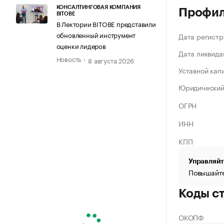
КОНСАЛТИНГОВАЯ КОМПАНИЯ
Профи
BITOBE
В Лектории BITOBE представили
обновленный инструмент
Дата регистр
оценки лидеров
Дата ликвида
Новость
8 августа 2026
Уставной кап
Юридический
ОГРН
ИНН
КПП
Управляйт
Повышайте
Коды с
ОКОПФ