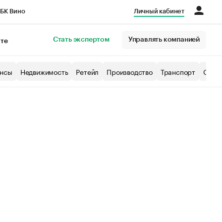
БК Вино
Личный кабинет
Город
Стать экспертом
Управлять компанией
кте
нсы
Недвижимость
Ретейл
Производство
Транспорт
Образ