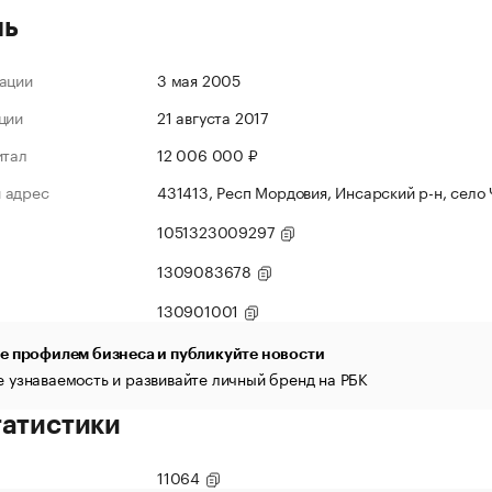
ль
ации
3 мая 2005
ции
21 августа 2017
итал
12 006 000 ₽
 адрес
431413, Респ Мордовия, Инсарский р-н, село
1051323009297
1309083678
130901001
е профилем бизнеса и публикуйте новости
 узнаваемость и развивайте личный бренд на РБК
татистики
11064