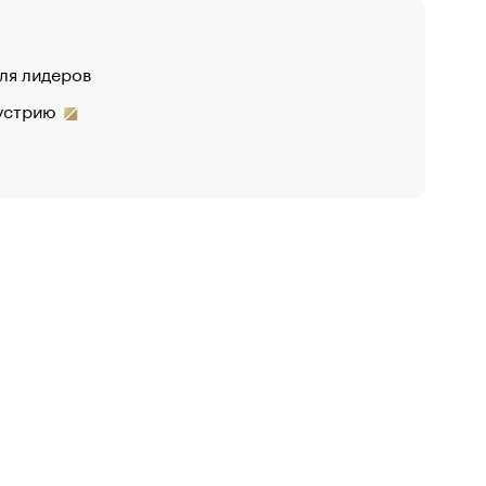
для лидеров
дустрию