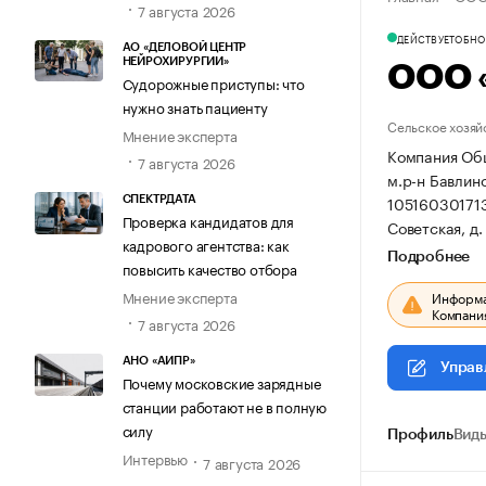
7 августа 2026
ДЕЙСТВУЕТ
ОБНОВ
АО «ДЕЛОВОЙ ЦЕНТР
НЕЙРОХИРУРГИИ»
ООО 
Судорожные приступы: что
нужно знать пациенту
Сельское хозяй
Мнение эксперта
Компания Общ
7 августа 2026
м.р-н Бавлинс
105160301713
СПЕКТРДАТА
Проверка кандидатов для
Советская, д.
кадрового агентства: как
Подробнее
повысить качество отбора
Мнение эксперта
Информац
Компания
7 августа 2026
АНО «АИПР»
Управ
Почему московские зарядные
станции работают не в полную
силу
Профиль
Виды
Интервью
7 августа 2026