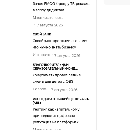
Зачем FMCG-бренду ТВ-реклама
в эпоху диджитал
Мнение эксперта
7 августа 2026
СВОЙ БАНК
Эквайринг простыми словами:
что нужно знать бизнесу
Интервью
7 августа 2026
БЛАГОТВОРИТЕЛЬНЫЙ
ОБРАЗОВАТЕЛЬНЫЙ ФОНД
«МАРХАМАТ»
«Мархамат» провел летние
смены для детей с ОВЗ
Новость
7 августа 2026
ИССЛЕДОВАТЕЛЬСКИЙ ЦЕНТР «АБП»
(ABL)
Рейтинг как капитал: кому
принадлежит цифровая
репутация на платформах
Мнение эксперта