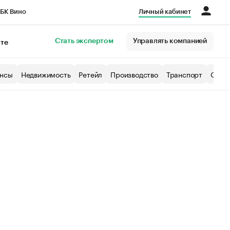
БК Вино
Личный кабинет
Город
Стать экспертом
Управлять компанией
кте
нсы
Недвижимость
Ретейл
Производство
Транспорт
Образ