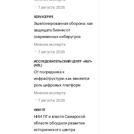
7 августа 2026
SERVICEPIPE
Эшелонированная оборона: как
защищать бизнес от
современных киберугроз
Мнение эксперта
7 августа 2026
ИССЛЕДОВАТЕЛЬСКИЙ ЦЕНТР «АБП»
(ABL)
От посредника к
инфраструктуре: как меняется
роль цифровых платформ
Мнение эксперта
7 августа 2026
НИИ ПГ
НИИ ПГ и власти Самарской
области обсудили развитие
исторического центра