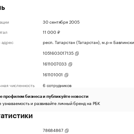
ль
ации
30 сентября 2005
итал
11 000 ₽
 адрес
респ. Татарстан (Татарстан), м.р-н Бавлински
1051603017135
1611007033
161101001
чная численность
6 сотрудников
е профилем бизнеса и публикуйте новости
 узнаваемость и развивайте личный бренд на РБК
татистики
78684867