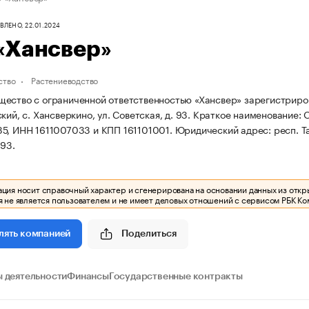
ЛЕНО, 22.01.2024
«Хансвер»
ство
Растениеводство
ество с ограниченной ответственностью «Хансвер» зарегистрирова
кий, с. Хансверкино, ул. Советская, д. 93.
Краткое наименование: 
5, ИНН 1611007033 и КПП 161101001.
Юридический адрес: респ. Та
 93.
ия носит справочный характер и сгенерирована на основании данных из откр
 не является пользователем и не имеет деловых отношений с сервисом РБК Ко
Поделиться
лять компанией
 деятельности
Финансы
Государственные контракты