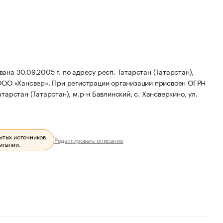
на 30.09.2005 г. по адресу респ. Татарстан (Татарстан),
ООО «Хансвер».
При регистрации организации присвоен ОГРН
тарстан (Татарстан), м.р-н Бавлинский, с. Хансверкино, ул.
ытых источников.
Редактировать описание
мпании.