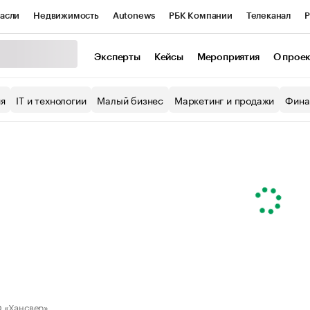
асли
Недвижимость
Autonews
РБК Компании
Телеканал
Р
К Курсы
РБК Life
Тренды
Визионеры
Национальные проекты
Эксперты
Кейсы
Мероприятия
О прое
уб
Исследования
Кредитные рейтинги
Франшизы
Газета
ия
IT и технологии
Малый бизнес
Маркетинг и продажи
Фина
Проверка контрагентов
Политика
Экономика
Бизнес
ы
 «Хансвер»