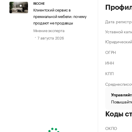
RICCHE
Профи
Клиентский сервис в
премиальной мебели: почему
Дата регистр
продают не продавцы
Мнение эксперта
Уставной кап
7 августа 2026
Юридический
ОГРН
ИНН
КПП
Среднесписо
Управляйт
Повышайте
Коды с
ОКПО