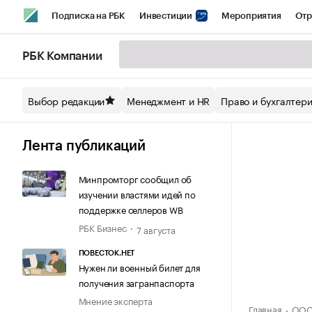
Подписка на РБК
Инвестиции
Мероприятия
Отр
Спорт
Школа управления РБК
РБК Образование
РБ
РБК Компании
Стиль
Крипто
РБК Бизнес-среда
Дискуссионный кл
Выбор редакции
Менеджмент и HR
Право и бухгалтер
Спецпроекты СПб
Конференции СПб
Спецпроекты
Технологии и медиа
Финансы
Рынок наличной валют
Лента публикаций
Минпромторг сообщил об
изучении властями идей по
поддержке селлеров WB
РБК Бизнес
7 августа
ПОВЕСТОК.НЕТ
Нужен ли военный билет для
получения загранпаспорта
Мнение эксперта
Главная
ООО