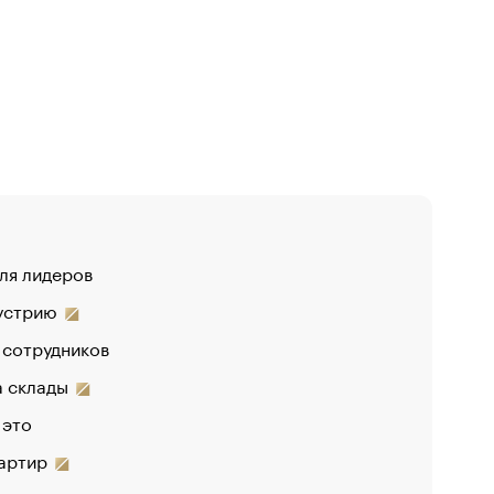
для лидеров
дустрию
 сотрудников
на склады
 это
вартир