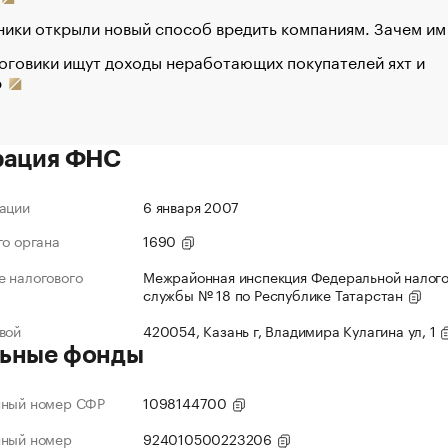
ики открыли новый способ вредить компаниям. Зачем им
оговики ищут доходы неработающих покупателей яхт и
р
рация ФНС
ации
6 января 2007
го органа
1690
 налогового
Межрайонная инспекция Федеральной налог
службы № 18 по Республике Татарстан
вой
420054, Казань г, Владимира Кулагина ул, 1
ьные фонды
нный номер СФР
1098144700
нный номер
924010500223206