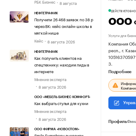
РБК Бизнес
8 августа
ДЕЙСТВУЕТ
ОБНОВ
НЕФТЕТРАФИК
Получили 26 468 заявок по 38 р
ООО 
через ВК: кейс онлайн-школы в
мягкой нише
Услуги для бизн
Кейс
8 августа 2026
Компания Общ
респ., г. Каз
НЕФТЕТРАФИК
10516370597
Как получить клиентов на
3.
спецтехнику: находим лиды в
интернете
Подробнее
Мнение эксперта
Информац
8 августа 2026
Компания
ООО «МЕБЕЛЬ БИЗНЕС КОМФОРТ»
Как выбрать стулья для кухни
Управ
Мнение эксперта
8 августа 2026
Профиль
Фин
ООО ФИРМА «НОВОСТОМ»
Smile Symphony внедрили