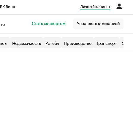
БК Вино
Личный кабинет
Город
Стать экспертом
Управлять компанией
кте
нсы
Недвижимость
Ретейл
Производство
Транспорт
Образ