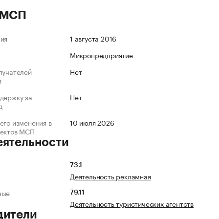
 МСП
ния
1 августа 2016
Микропредприятие
лучателей
Нет
и
держку за
Нет
д
его изменения в
10 июля 2026
ъектов МСП
еятельности
73.1
Деятельность рекламная
ные
79.11
Деятельность туристических агентств
дители