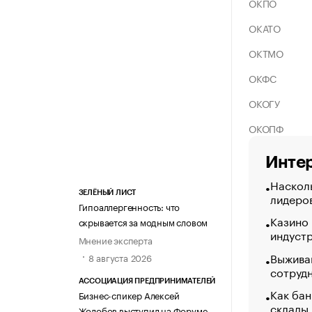
ОКПО
ОКАТО
ОКТМО
ОКФС
ОКОГУ
ОКОПФ
Интер
Насколь
ЗЕЛЁНЫЙ ЛИСТ
лидеро
Гипоаллергенность: что
Казино
скрывается за модным словом
индуст
Мнение эксперта
Выжива
8 августа 2026
сотруд
АССОЦИАЦИЯ ПРЕДПРИНИМАТЕЛЕЙ
Как бан
Бизнес-спикер Алексей
склады
Жолобов выступил на Форуме