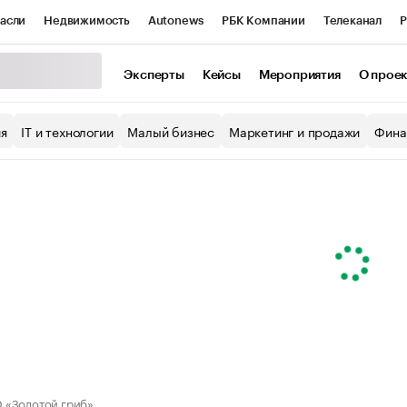
асли
Недвижимость
Autonews
РБК Компании
Телеканал
Р
К Курсы
РБК Life
Тренды
Визионеры
Национальные проекты
Эксперты
Кейсы
Мероприятия
О прое
уб
Исследования
Кредитные рейтинги
Франшизы
Газета
ия
IT и технологии
Малый бизнес
Маркетинг и продажи
Фина
Проверка контрагентов
Политика
Экономика
Бизнес
ы
 «Золотой гриб»