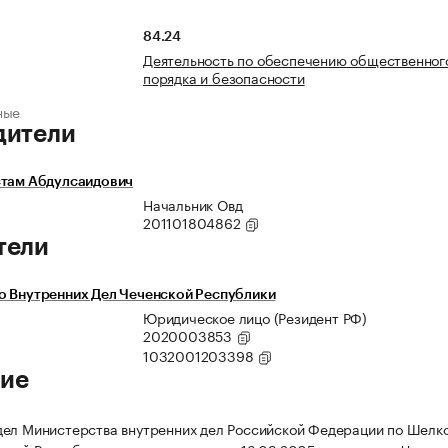
84.24
Деятельность по обеспечению общественног
порядка и безопасности
ные
дители
стам Абдулсаидович
Начальник Овд
201101804862
тели
о Внутренних Дел Чеченской Республики
Юридическое лицо (Резидент РФ)
2020003853
1032001203398
ие
ел Министерства внутренних дел Российской Федерации по Шелк