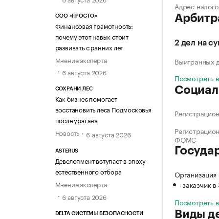
Адрес налого
Арбитр
ООО «ПРОСТО.»
Финансовая грамотность:
почему этот навык стоит
2 дел на с
развивать с ранних лет
Мнение эксперта
Выигранных 
6 августа 2026
Посмотреть 
Социал
СОХРАНИ ЛЕС
Как бизнес помогает
восстановить леса Подмосковья
Регистрацио
после урагана
Регистрацио
Новость
6 августа 2026
ФОМС
Госуда
ASTERUS
Девелопмент вступает в эпоху
естественного отбора
Организация 
заказчик в
Мнение эксперта
6 августа 2026
Посмотреть 
Виды д
DELTA СИСТЕМЫ БЕЗОПАСНОСТИ