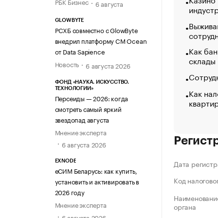
РБК Бизнес
6 августа
индуст
GLOWBYTE
Выжива
РСХБ совместно с GlowByte
сотруд
внедрил платформу CM Ocean
Как бан
от Data Sapience
склады
Новость
6 августа 2026
Сотрудн
ФОНД «НАУКА. ИСКУССТВО.
ТЕХНОЛОГИИ»
Как нал
Персеиды — 2026: когда
кварти
смотреть самый яркий
звездопад августа
Мнение эксперта
Регист
6 августа 2026
EXNODE
Дата регистр
еСИМ Беларусь: как купить,
Код налогово
установить и активировать в
2026 году
Наименование
Мнение эксперта
органа
6 августа 2026