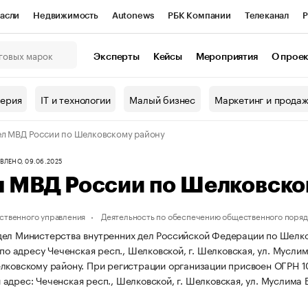
асли
Недвижимость
Autonews
РБК Компании
Телеканал
Р
К Курсы
РБК Life
Тренды
Визионеры
Национальные проекты
Эксперты
Кейсы
Мероприятия
О прое
онный клуб
Исследования
Кредитные рейтинги
Франшизы
Г
терия
IT и технологии
Малый бизнес
Маркетинг и прода
Проверка контрагентов
Политика
Экономика
Бизнес
л МВД России по Шелковскому району
ы
ЛЕНО, 09.06.2025
л МВД России по Шелковско
ственного управления
Деятельность по обеспечению общественного поряд
ел Министерства внутренних дел Российской Федерации по Шелко
 по адресу Чеченская респ., Шелковской, г. Шелковская, ул. Муслим
лковскому району.
При регистрации организации присвоен ОГРН 
адрес: Чеченская респ., Шелковской, г. Шелковская, ул. Муслима Б