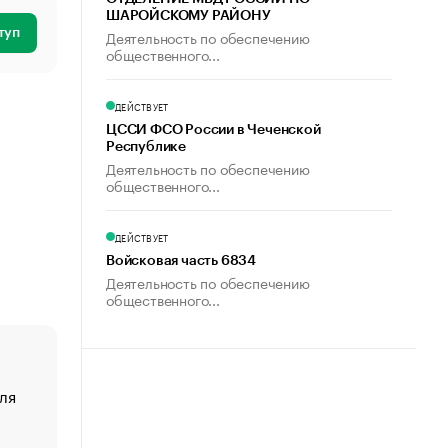
ШАРОЙСКОМУ РАЙОНУ
туп
Деятельность по обеспечению
общественного...
ДЕЙСТВУЕТ
ЦССИ ФСО России в Чеченской
Республике
Деятельность по обеспечению
общественного...
ДЕЙСТВУЕТ
Войсковая часть 6834
Деятельность по обеспечению
общественного...
ля
«От спорта тело стареет иначе». Как живет глава ко
создавшей GTA
«Деньги будут не нужны»: что рассказал Маск в инт