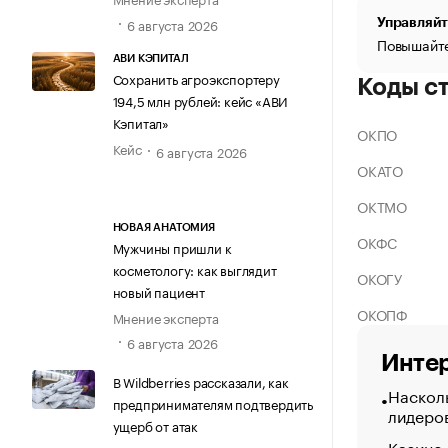
6 августа 2026
Управляйт
Повышайте
АВИ КЭПИТАЛ
Сохранить агроэкспортеру
Коды с
194,5 млн рублей: кейс «АВИ
Кэпитал»
ОКПО
Кейс
6 августа 2026
ОКАТО
ОКТМО
НОВАЯ АНАТОМИЯ
ОКФС
Мужчины пришли к
косметологу: как выглядит
ОКОГУ
новый пациент
ОКОПФ
Мнение эксперта
6 августа 2026
Интер
В Wildberries рассказали, как
Насколь
предпринимателям подтвердить
лидеро
ущерб от атак
Казино