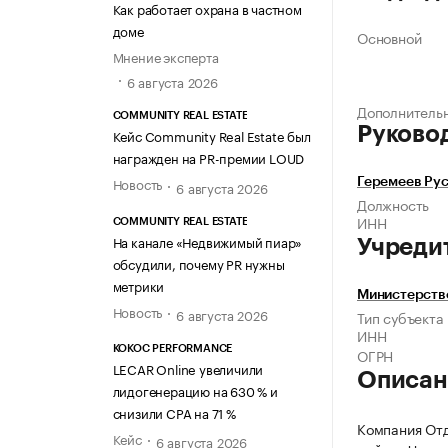
Как работает охрана в частном
доме
Основной
Мнение эксперта
6 августа 2026
Дополнитель
COMMUNITY REAL ESTATE
Руково
Кейс Community Real Estate был
награжден на PR-премии LOUD
Новость
Геремеев Ру
6 августа 2026
Должность
ИНН
COMMUNITY REAL ESTATE
На канале «Недвижимый пиар»
Учреди
обсудили, почему PR нужны
метрики
Министерств
Новость
6 августа 2026
Тип субъекта
ИНН
KOKOC PERFORMANCE
ОГРН
LECAR Online увеличили
Описан
лидогенерацию на 630 % и
снизили CPA на 71 %
Компания Отд
Кейс
6 августа 2026