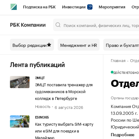
Подписка на РБК
Инвестиции
Мероприятия
Отр
Спорт
Школа управления РБК
РБК Образование
РБ
РБК Компании
Город
Стиль
Крипто
РБК Бизнес-среда
Дискусси
Выбор редакции
Менеджмент и HR
Право и бухгал
Спецпроекты СПб
Конференции СПб
Спецпроекты
Главная
Отде
Технологии и медиа
Финансы
Рынок наличной валют
Лента публикаций
ДЕЙСТВУЕТ
ОБНОВ
ЭМЦТ
Отде
ЭМЦТ поставила тренажер для
судомехаников в Морской
Органы государ
колледж в Петербурге
Компания Отд
Новость
6 августа 2026
13.09.2005 г.
ESIM365
России по Ше
Как туристу выбрать SIM-карту
Юридический 
или eSIM для поездки в
Подробнее
Малайзию