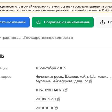
ия носит справочный характер и сгенерирована на основании данных из откр
 не является пользователем и не имеет деловых отношений с сервисом РБК Ко
Подписаться на изменения
П
лять компанией
итражные дела
Государственные контракты
ль
ации
13 сентября 2005
 адрес
Чеченская респ., Шелковской, г. Шелковская, 
Муслима Байсагурова, двлд. 72
1052023004076
2011885359
201101001