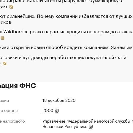
рию
ют сильнейших. Почему компании избавляются от лучших
ников
к Wildberries резко нарастил кредиты селлерам до атак н
ики открыли новый способ вредить компаниям. Зачем им
оговики ищут доходы неработающих покупателей яхт и
р
рация ФНС
ации
18 декабря 2020
го органа
2000
 налогового
Управление Федеральной налоговой службы 
Чеченской Республике