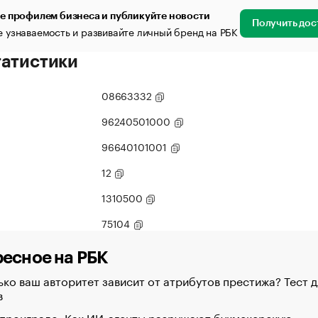
е профилем бизнеса и публикуйте новости
Получить дос
 узнаваемость и развивайте личный бренд на РБК
татистики
08663332
96240501000
96640101001
12
1310500
75104
есное на РБК
ко ваш авторитет зависит от атрибутов престижа? Тест д
в
 проиграло. Как ИИ-агенты разрушают букмекерскую