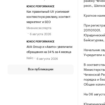
району Чечен
респ., Шелков
KOKOC PERFORMANCE
Как правильный UX усиливает
Краткое наим
контекстную рекламу, контент-
маркетинг и SEO
При регистр
Мнение эксперта
201101001.
6 августа 2026
Юридический 
Байсагурова, 
KOKOC PERFORMANCE
AVA Group и «Авито» увеличили
Начальник ов
обращения на 34 % за 4 месяца
Учредители к
Кейс
6 августа 2026
В соответств
Министерства
Все публикации
Чеченской Ре
порядка и бе
Общее количе
На 06 август
Юридический 