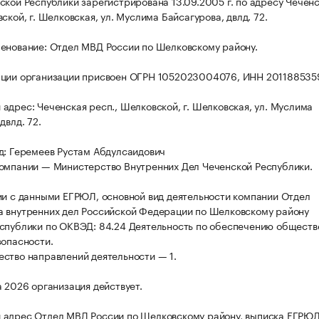
ской Республики зарегистрирована 13.09.2005 г. по адресу Чечен
ской, г. Шелковская, ул. Муслима Байсагурова, двлд. 72.
енование: Отдел МВД России по Шелковскому району.
ации организации присвоен ОГРН 1052023004076, ИНН 201188535
адрес: Чеченская респ., Шелковской, г. Шелковская, ул. Муслима
двлд. 72.
д: Геремеев Рустам Абдулсаидович
омпании — Министерство Внутренних Дел Чеченской Республики.
ии с данными ЕГРЮЛ, основной вид деятельности компании Отдел
 внутренних дел Российской Федерации по Шелковскому району
спублики по ОКВЭД: 84.24 Деятельность по обеспечению обществ
зопасности.
ство направлений деятельности — 1.
а 2026 организация действует.
адрес Отдел МВД России по Шелковскому району, выписка ЕГРЮЛ