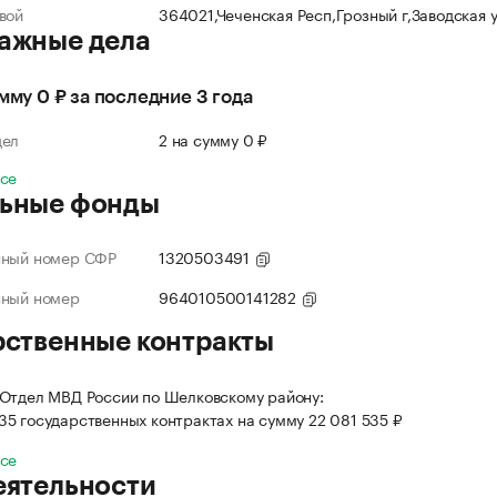
вой
364021,Чеченская Респ,Грозный г,Заводская 
ажные дела
умму 0 ₽ за последние 3 года
дел
2 на сумму 0 ₽
все
ьные фонды
нный номер СФР
1320503491
нный номер
964010500141282
рственные контракты
Отдел МВД России по Шелковскому району:
 35 государственных контрактах на сумму 22 081 535 ₽
все
еятельности