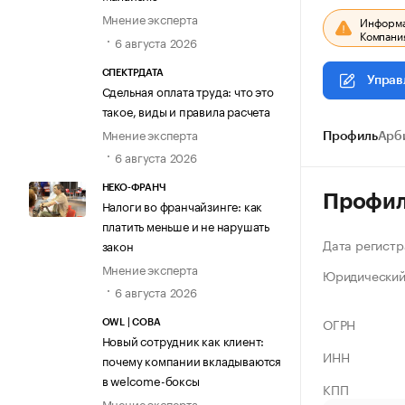
Мнение эксперта
Информац
Компания
6 августа 2026
СПЕКТРДАТА
Управ
Сдельная оплата труда: что это
такое, виды и правила расчета
Мнение эксперта
Профиль
Арб
6 августа 2026
НЕКО-ФРАНЧ
Профи
Налоги во франчайзинге: как
платить меньше и не нарушать
Дата регистр
закон
Мнение эксперта
Юридический
6 августа 2026
ОГРН
OWL | СОВА
Новый сотрудник как клиент:
ИНН
почему компании вкладываются
в welcome-боксы
КПП
Мнение эксперта