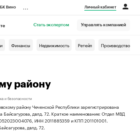
...
БК Вино
Личный кабинет
Стать экспертом
Управлять компанией
кте
азета
жи
Финансы
Недвижимость
Ретейл
Производство
му району
ка и безопасности
вскому району Чеченской Республики зарегистрирована
а Байсагурова, двлд. 72.
Краткое наименование: Отдел МВД
1052023004076, ИНН 2011885359 и КПП 201101001.
айсагурова, двлд. 72.