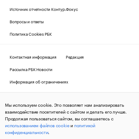
Источник отчетности Контур.Фокус
Вопросы и ответы
Политика Cookies РБК
Контактная информация
Редакция
Рассылка РБК Новости
Информация об ограничениях
Правовая информация
О соблюдении авторских прав
Мы используем cookie. Это позволяет нам анализировать
© АО «РОСБИЗНЕСКОНСАЛТИНГ»,
1995–2026.
Сообщения
и материалы информационного агентства «РБК»
взаимодействие посетителей с сайтом и делать его лучше.
(зарегистрировано Федеральной службой по надзору в сфере
Продолжая пользоваться сайтом, вы соглашаетесь с
связи, информационных технологий и массовых
использованием файлов cookie
и
политикой
коммуникаций (Роскомнадзор) 09.12.2015 за номером ИА
№ФС77-63848) сопровождаются пометкой «РБК». Отдельные
конфиденциальности
.
публикации могут содержать информацию,