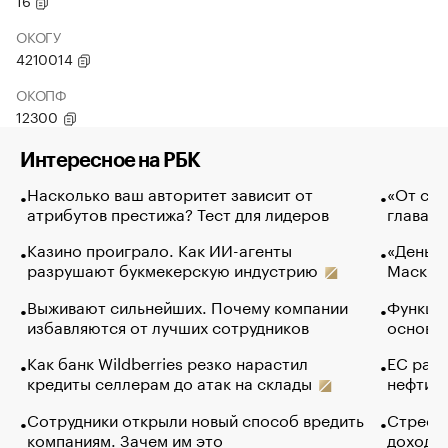
16
ОКОГУ
4210014
ОКОПФ
12300
Интересное на РБК
Насколько ваш авторитет зависит от
«От спо
атрибутов престижа? Тест для лидеров
глава к
Казино проиграло. Как ИИ-агенты
«Деньги
разрушают букмекерскую индустрию
Маск в 
Выживают сильнейших. Почему компании
Функции
избавляются от лучших сотрудников
основ э
Как банк Wildberries резко нарастил
ЕС раз
кредиты селлерам до атак на склады
нефти —
Сотрудники открыли новый способ вредить
Стресс 
компаниям. Зачем им это
доходов