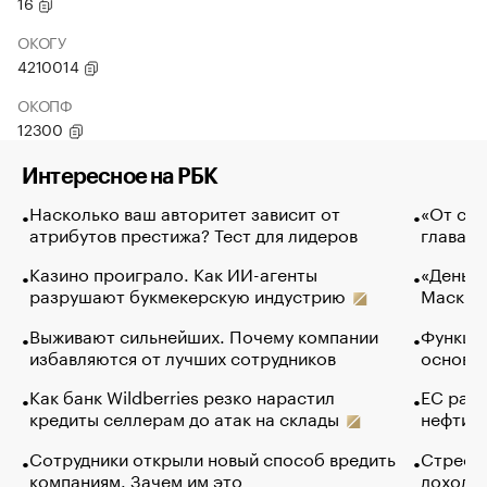
16
ОКОГУ
4210014
ОКОПФ
12300
Интересное на РБК
Насколько ваш авторитет зависит от
«От спо
атрибутов престижа? Тест для лидеров
глава к
Казино проиграло. Как ИИ-агенты
«Деньги
разрушают букмекерскую индустрию
Маск в 
Выживают сильнейших. Почему компании
Функции
избавляются от лучших сотрудников
основ э
Как банк Wildberries резко нарастил
ЕС раз
кредиты селлерам до атак на склады
нефти —
Сотрудники открыли новый способ вредить
Стресс 
компаниям. Зачем им это
доходов