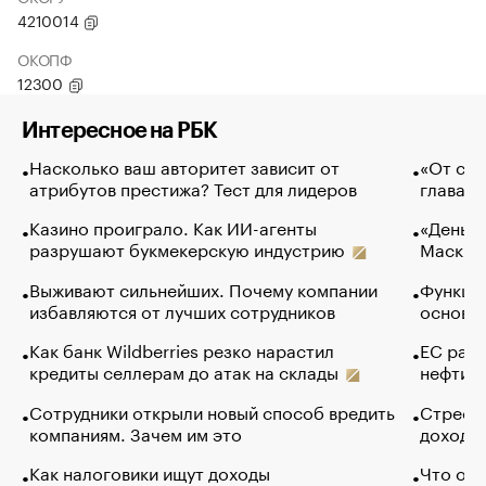
4210014
ОКОПФ
12300
Интересное на РБК
Насколько ваш авторитет зависит от
«От спо
атрибутов престижа? Тест для лидеров
глава к
Казино проиграло. Как ИИ-агенты
«Деньги
разрушают букмекерскую индустрию
Маск в 
Выживают сильнейших. Почему компании
Функции
избавляются от лучших сотрудников
основ э
Как банк Wildberries резко нарастил
ЕС раз
кредиты селлерам до атак на склады
нефти —
Сотрудники открыли новый способ вредить
Стресс 
компаниям. Зачем им это
доходов
Как налоговики ищут доходы
Что обв