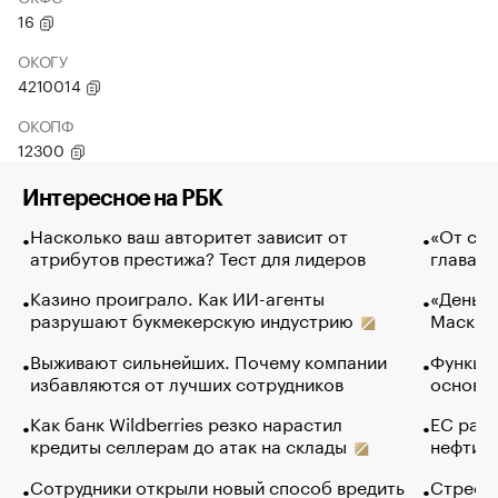
16
ОКОГУ
4210014
ОКОПФ
12300
Интересное на РБК
Насколько ваш авторитет зависит от
«От спо
атрибутов престижа? Тест для лидеров
глава к
Казино проиграло. Как ИИ-агенты
«Деньги
разрушают букмекерскую индустрию
Маск в 
Выживают сильнейших. Почему компании
Функции
избавляются от лучших сотрудников
основ э
Как банк Wildberries резко нарастил
ЕС раз
кредиты селлерам до атак на склады
нефти —
Сотрудники открыли новый способ вредить
Стресс 