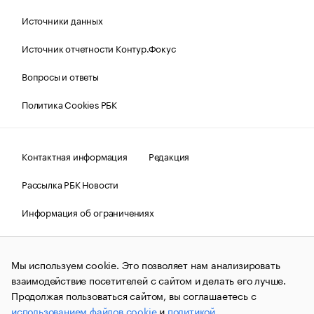
Источники данных
Источник отчетности Контур.Фокус
Вопросы и ответы
Политика Cookies РБК
Контактная информация
Редакция
Рассылка РБК Новости
Информация об ограничениях
Правовая информация
О соблюдении авторских прав
Мы используем cookie. Это позволяет нам анализировать
© АО «РОСБИЗНЕСКОНСАЛТИНГ»,
1995–2026.
Сообщения
и материалы информационного агентства «РБК»
взаимодействие посетителей с сайтом и делать его лучше.
(зарегистрировано Федеральной службой по надзору в сфере
Продолжая пользоваться сайтом, вы соглашаетесь с
связи, информационных технологий и массовых
использованием файлов cookie
и
политикой
коммуникаций (Роскомнадзор) 09.12.2015 за номером ИА