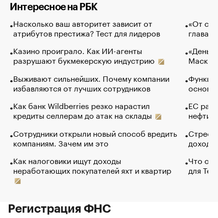
Интересное на РБК
Насколько ваш авторитет зависит от
«От спо
атрибутов престижа? Тест для лидеров
глава к
Казино проиграло. Как ИИ-агенты
«Деньги
разрушают букмекерскую индустрию
Маск в 
Выживают сильнейших. Почему компании
Функции
избавляются от лучших сотрудников
основ э
Как банк Wildberries резко нарастил
ЕС раз
кредиты селлерам до атак на склады
нефти —
Сотрудники открыли новый способ вредить
Стресс 
компаниям. Зачем им это
доходов
Как налоговики ищут доходы
Что обв
неработающих покупателей яхт и квартир
для Tel
Регистрация ФНС