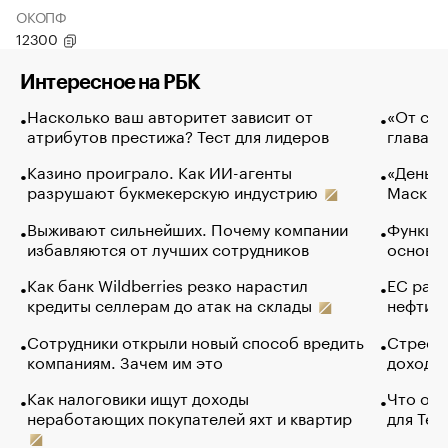
ОКОПФ
12300
Интересное на РБК
Насколько ваш авторитет зависит от
«От спо
атрибутов престижа? Тест для лидеров
глава к
Казино проиграло. Как ИИ-агенты
«Деньги
разрушают букмекерскую индустрию
Маск в 
Выживают сильнейших. Почему компании
Функции
избавляются от лучших сотрудников
основ э
Как банк Wildberries резко нарастил
ЕС раз
кредиты селлерам до атак на склады
нефти —
Сотрудники открыли новый способ вредить
Стресс 
компаниям. Зачем им это
доходов
Как налоговики ищут доходы
Что обв
неработающих покупателей яхт и квартир
для Tel