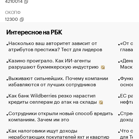
4210014
ОКОПФ
12300
Интересное на РБК
Насколько ваш авторитет зависит от
«От спо
атрибутов престижа? Тест для лидеров
глава к
Казино проиграло. Как ИИ-агенты
«Деньги
разрушают букмекерскую индустрию
Маск в 
Выживают сильнейших. Почему компании
Функции
избавляются от лучших сотрудников
основ э
Как банк Wildberries резко нарастил
ЕС раз
кредиты селлерам до атак на склады
нефти —
Сотрудники открыли новый способ вредить
Стресс 
компаниям. Зачем им это
доходов
Как налоговики ищут доходы
Что обв
неработающих покупателей яхт и квартир
для Tel