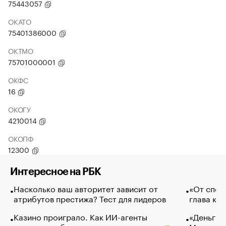
75443057
ОКАТО
75401386000
ОКТМО
75701000001
ОКФС
16
ОКОГУ
4210014
ОКОПФ
12300
Интересное на РБК
Насколько ваш авторитет зависит от
«От спор
атрибутов престижа? Тест для лидеров
глава ко
Казино проиграло. Как ИИ-агенты
«Деньги б