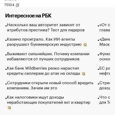
75104
Интересное на РБК
Насколько ваш авторитет зависит от
«От спо
атрибутов престижа? Тест для лидеров
глава к
Казино проиграло. Как ИИ-агенты
«Деньги
разрушают букмекерскую индустрию
Маск в 
Выживают сильнейших. Почему компании
Функции
избавляются от лучших сотрудников
основ э
Как банк Wildberries резко нарастил
ЕС раз
кредиты селлерам до атак на склады
нефти —
Сотрудники открыли новый способ вредить
Стресс 
компаниям. Зачем им это
доходов
Как налоговики ищут доходы
Что обв
неработающих покупателей яхт и квартир
для Tel