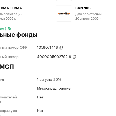
E RMA TERMA
SANRIKS
та регистрации:
Дата регистрации:
 мая 2006 г.
20 апреля 2009 г.
се (15)
ьные фонды
нный номер СФР
1058071448
нный номер
400000500279218
 МСП
ния
1 августа 2016
Микропредприятие
лучателей
Нет
и
держку за
Нет
д