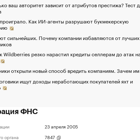
ко ваш авторитет зависит от атрибутов престижа? Тест д
в
 проиграло. Как ИИ-агенты разрушают букмекерскую
рию
ют сильнейших. Почему компании избавляются от лучших
ников
к Wildberries резко нарастил кредиты селлерам до атак н
ики открыли новый способ вредить компаниям. Зачем им
оговики ищут доходы неработающих покупателей яхт и
р
рация ФНС
ации
23 апреля 2005
го органа
7847