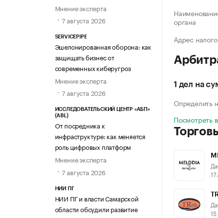
Мнение эксперта
Наименование
7 августа 2026
органа
Адрес налого
SERVICEPIPE
Эшелонированная оборона: как
защищать бизнес от
Арбитр
современных киберугроз
Мнение эксперта
1 дел на с
7 августа 2026
Определить н
ИССЛЕДОВАТЕЛЬСКИЙ ЦЕНТР «АБП»
(ABL)
Посмотреть 
От посредника к
Торгов
инфраструктуре: как меняется
роль цифровых платформ
M
Мнение эксперта
Да
7 августа 2026
17
НИИ ПГ
T
НИИ ПГ и власти Самарской
Да
области обсудили развитие
15