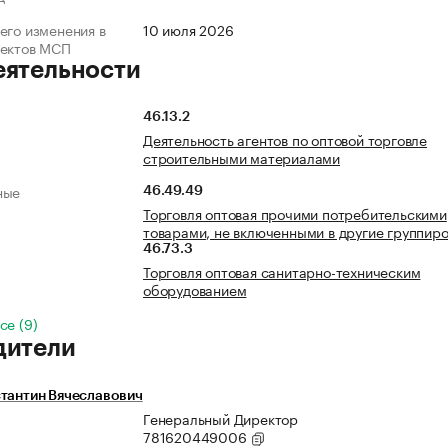
его изменения в
10 июля 2026
ъектов МСП
еятельности
46.13.2
Деятельность агентов по оптовой торговле
строительными материалами
ные
46.49.49
Торговля оптовая прочими потребительскими
товарами, не включенными в другие группир
46.73.3
Торговля оптовая санитарно-техническим
оборудованием
се (9)
дители
тантин Вячеславович
Генеральный Директор
781620449006