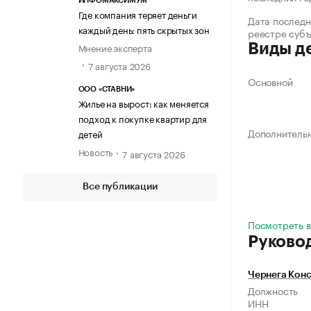
ИНФОМАКСИМУМ
Где компания теряет деньги
Дата последн
каждый день: пять скрытых зон
реестре суб
Мнение эксперта
Виды д
7 августа 2026
Основной
ООО «СТАВНИ»
Жилье на вырост: как меняется
подход к покупке квартир для
Дополнитель
детей
Новость
7 августа 2026
Все публикации
Посмотреть в
Руково
Чернега Конс
Должность
ИНН