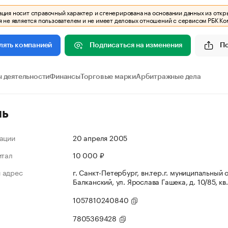
ия носит справочный характер и сгенерирована на основании данных из откр
 не является пользователем и не имеет деловых отношений с сервисом РБК Ко
Подписаться на изменения
П
лять компанией
 деятельности
Финансы
Торговые марки
Арбитражные дела
ль
ации
20 апреля 2005
итал
10 000 ₽
 адрес
г. Санкт-Петербург, вн.тер.г. муниципальный 
Балканский, ул. Ярослава Гашека, д. 10/85, кв
1057810240840
7805369428