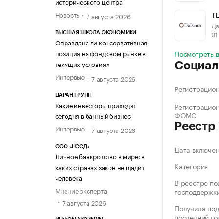
исторического центра
Новость
7 августа 2026
T
Да
31
ВЫСШАЯ ШКОЛА ЭКОНОМИКИ
Оправдана ли консервативная
позиция на фондовом рынке в
Посмотреть в
текущих условиях
Социал
Интервью
7 августа 2026
Регистрацио
ЦАРАН ГРУПП
Какие инвесторы приходят
Регистрацио
ФОМС
сегодня в банный бизнес
Реестр
Интервью
7 августа 2026
ООО «НССД»
Дата включе
Личное банкротство в мире: в
Категория
каких странах закон не щадит
человека
В реестре по
Мнение эксперта
господдержк
7 августа 2026
Получила под
последний го