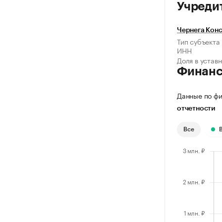
Учреди
Чернега Конс
Тип субъекта
ИНН
Доля в устав
Финан
Данные по фи
отчетности
Все