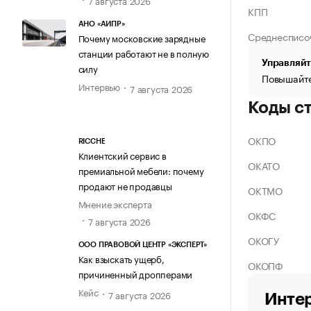
КПП
АНО «АИПР»
Среднесписо
Почему московские зарядные
станции работают не в полную
Управляйт
силу
Повышайте
Интервью
7 августа 2026
Коды с
ОКПО
RICCHE
Клиентский сервис в
ОКАТО
премиальной мебели: почему
продают не продавцы
ОКТМО
Мнение эксперта
ОКФС
7 августа 2026
ОКОГУ
ООО ПРАВОВОЙ ЦЕНТР «ЭКСПЕРТ»
Как взыскать ущерб,
ОКОПФ
причиненный дропперами
Кейс
7 августа 2026
Интер