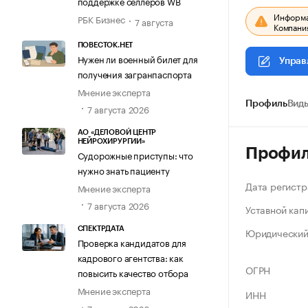
поддержке селлеров WB
Информац
РБК Бизнес
7 августа
Компания
ПОВЕСТОК.НЕТ
Нужен ли военный билет для
Управ
получения загранпаспорта
Мнение эксперта
Профиль
Виды
7 августа 2026
АО «ДЕЛОВОЙ ЦЕНТР
НЕЙРОХИРУРГИИ»
Профи
Судорожные приступы: что
нужно знать пациенту
Дата регистр
Мнение эксперта
7 августа 2026
Уставной кап
Юридический
СПЕКТРДАТА
Проверка кандидатов для
кадрового агентства: как
ОГРН
повысить качество отбора
Мнение эксперта
ИНН
7 августа 2026