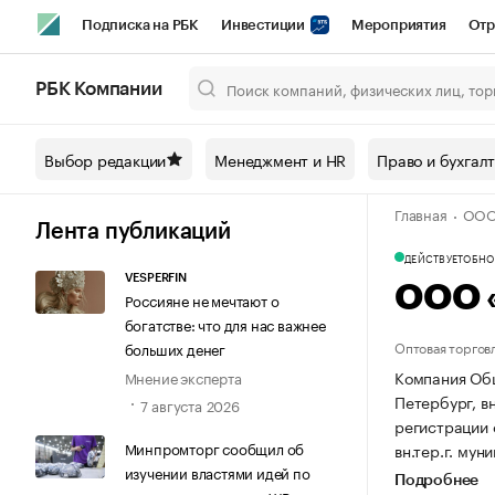
Подписка на РБК
Инвестиции
Мероприятия
Отр
Спорт
Школа управления РБК
РБК Образование
РБ
РБК Компании
Город
Стиль
Крипто
РБК Бизнес-среда
Дискусси
Выбор редакции
Менеджмент и HR
Право и бухгал
Спецпроекты СПб
Конференции СПб
Спецпроекты
Главная
ООО 
Технологии и медиа
Финансы
Рынок наличной валют
Лента публикаций
ДЕЙСТВУЕТ
ОБНОВ
VESPERFIN
ООО 
Россияне не мечтают о
богатстве: что для нас важнее
Оптовая торгов
больших денег
Компания Общ
Мнение эксперта
Петербург, вн
7 августа 2026
регистрации
Минпромторг сообщил об
вн.тер.г. мун
изучении властями идей по
Подробнее