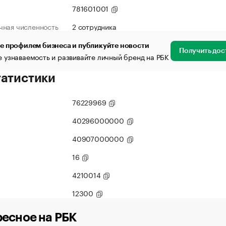
781601001
чная численность
2 сотрудника
е профилем бизнеса и публикуйте новости
Получить дос
 узнаваемость и развивайте личный бренд на РБК
татистики
76229969
40296000000
40907000000
16
4210014
12300
есное на РБК