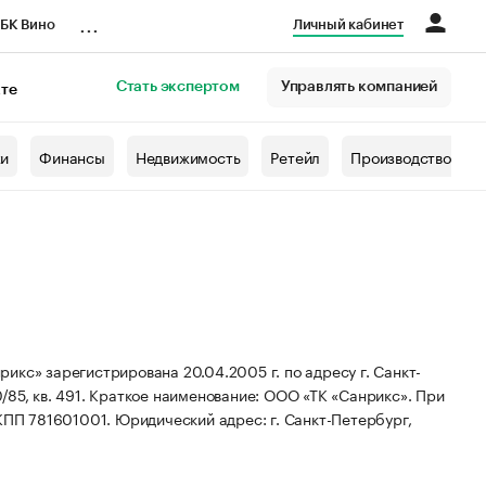
...
БК Вино
Личный кабинет
Стать экспертом
Управлять компанией
кте
азета
жи
Финансы
Недвижимость
Ретейл
Производство
икс» зарегистрирована 20.04.2005 г. по адресу г. Санкт-
/85, кв. 491.
Краткое наименование: ООО «ТК «Санрикс».
При
КПП 781601001.
Юридический адрес: г. Санкт-Петербург,
.