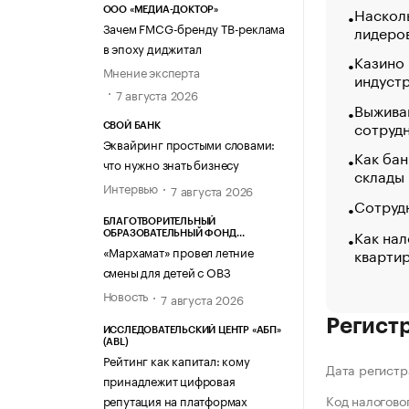
Насколь
ООО «МЕДИА-ДОКТОР»
Зачем FMCG-бренду ТВ-реклама
лидеро
в эпоху диджитал
Казино
Мнение эксперта
индуст
7 августа 2026
Выжива
сотруд
СВОЙ БАНК
Эквайринг простыми словами:
Как бан
что нужно знать бизнесу
склады
Интервью
7 августа 2026
Сотрудн
БЛАГОТВОРИТЕЛЬНЫЙ
Как нал
ОБРАЗОВАТЕЛЬНЫЙ ФОНД
«МАРХАМАТ»
«Мархамат» провел летние
кварти
смены для детей с ОВЗ
Новость
7 августа 2026
Регист
ИССЛЕДОВАТЕЛЬСКИЙ ЦЕНТР «АБП»
(ABL)
Рейтинг как капитал: кому
Дата регистр
принадлежит цифровая
Код налогово
репутация на платформах