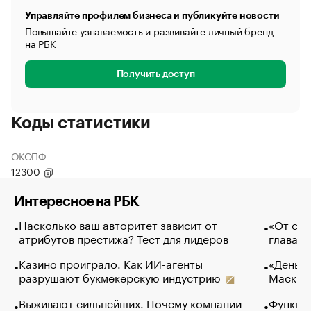
Управляйте профилем бизнеса и публикуйте новости
Повышайте узнаваемость и развивайте личный бренд
на РБК
Получить доступ
Коды статистики
ОКОПФ
12300
Интересное на РБК
Насколько ваш авторитет зависит от
«От спо
атрибутов престижа? Тест для лидеров
глава к
Казино проиграло. Как ИИ-агенты
«Деньги
разрушают букмекерскую индустрию
Маск в 
Выживают сильнейших. Почему компании
Функции