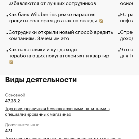
избавляются от лучших сотрудников
основ э
Как банк Wildberries резко нарастил
ЕС раз
кредиты селлерам до атак на склады
нефти —
Сотрудники открыли новый способ вредить
Стресс 
компаниям. Зачем им это
доходов
Как налоговики ищут доходы
Что обв
неработающих покупателей яхт и квартир
для Tel
Виды деятельности
Основной
47.25.2
Торговля розничная безалкогольными напитками в
специализированных магазинах
Дополнительные
47.1
Торговля розничная в неспециализированных магазинах