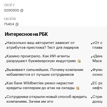
ОКОГУ
3200500
ОКОПФ
75404
Интересное на РБК
Насколько ваш авторитет зависит от
«От спо
атрибутов престижа? Тест для лидеров
глава к
Казино проиграло. Как ИИ-агенты
«Деньги
разрушают букмекерскую индустрию
Маск в 
Выживают сильнейших. Почему компании
Функции
избавляются от лучших сотрудников
основ э
Как банк Wildberries резко нарастил
ЕС раз
кредиты селлерам до атак на склады
нефти —
Сотрудники открыли новый способ вредить
Стресс 
компаниям. Зачем им это
доходов