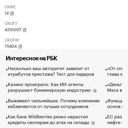
ОКФС
14
ОКОГУ
4210007
ОКОПФ
75404
Интересное на РБК
Насколько ваш авторитет зависит от
«От спор
атрибутов престижа? Тест для лидеров
глава ко
Казино проиграло. Как ИИ-агенты
«Деньги б
разрушают букмекерскую индустрию
Маск в и
Выживают сильнейших. Почему компании
Функции 
избавляются от лучших сотрудников
основ эф
Как банк Wildberries резко нарастил
ЕС разре
кредиты селлерам до атак на склады
нефти — 