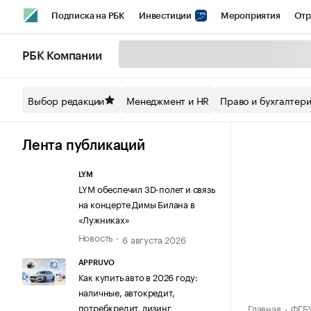
Подписка на РБК
Инвестиции
Мероприятия
Отр
Спорт
Школа управления РБК
РБК Образование
РБ
РБК Компании
Стиль
Крипто
РБК Бизнес-среда
Дискуссионный кл
Выбор редакции
Менеджмент и HR
Право и бухгалтер
Спецпроекты СПб
Конференции СПб
Спецпроекты
Технологии и медиа
Финансы
Рынок наличной валют
Лента публикаций
LYM
LYM обеспечил 3D-полет и связь
на концерте Димы Билана в
«Лужниках»
Новость
6 августа 2026
APPRUVO
Как купить авто в 2026 году:
наличные, автокредит,
потребкредит, лизинг
Главная
ФГБУ