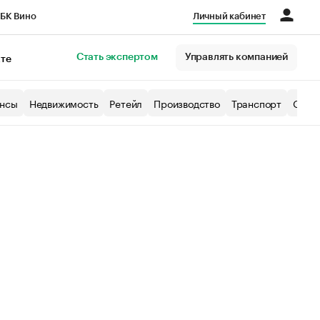
БК Вино
Личный кабинет
Город
Стать экспертом
Управлять компанией
кте
нсы
Недвижимость
Ретейл
Производство
Транспорт
Образ