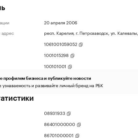
ль
ации
20 апреля 2006
 адрес
респ. Карелия, г. Петрозаводск, ул. Калевалы,
1061001059052
1001015298
100101001
е профилем бизнеса и публикуйте новости
 узнаваемость и развивайте личный бренд на РБК
татистики
08931933
86401000000
86701000001