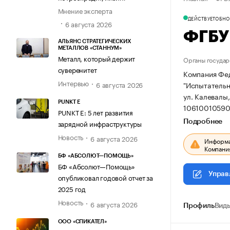
Мнение эксперта
ДЕЙСТВУЕТ
ОБНОВ
6 августа 2026
ФГБУ
АЛЬЯНС СТРАТЕГИЧЕСКИХ
МЕТАЛЛОВ «СТАННУМ»
Металл, который держит
Органы государ
суверенитет
Компания Фе
Интервью
"Испытательн
6 августа 2026
ул. Калевалы,
PUNKT E
10610010590
PUNKT E: 5 лет развития
Подробнее
зарядной инфраструктуры
Новость
6 августа 2026
Информац
Компания
БФ «АБСОЛЮТ—ПОМОЩЬ»
БФ «Абсолют—Помощь»
Управ
опубликовал годовой отчет за
2025 год
Новость
6 августа 2026
Профиль
Виды
ООО «СПИКАТЕЛ»