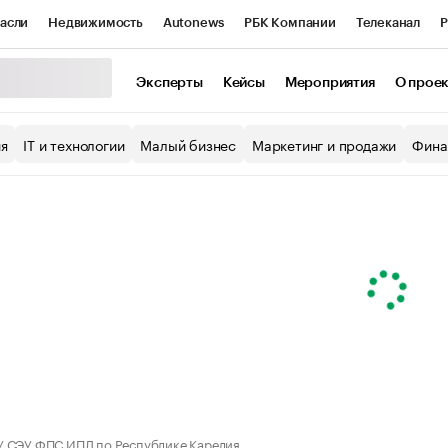
асли
Недвижимость
Autonews
РБК Компании
Телеканал
Р
К Курсы
РБК Life
Тренды
Визионеры
Национальные проекты
Эксперты
Кейсы
Мероприятия
О прое
уб
Исследования
Кредитные рейтинги
Франшизы
Газета
ия
IT и технологии
Малый бизнес
Маркетинг и продажи
Фина
Проверка контрагентов
Политика
Экономика
Бизнес
ы
 СЭУ ФПС ИПЛ по Республике Карелия