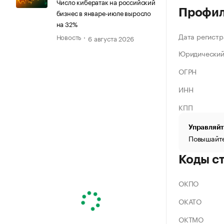
Число кибератак на российский
Профи
бизнес в январе-июле выросло
на 32%
Дата регистр
Новость
6 августа 2026
Юридический
ОГРН
ИНН
КПП
Управляйт
Повышайте
Коды с
ОКПО
ОКАТО
ОКТМО