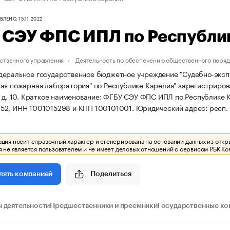
ЛЕНО, 15.11.2022
 СЭУ ФПС ИПЛ по Республи
ственного управления
Деятельность по обеспечению общественного поряд
деральное государственное бюджетное учреждение "Судебно-экс
ая пожарная лаборатория" по Республике Карелия" зарегистрирован
 д. 10.
Краткое наименование: ФГБУ СЭУ ФПС ИПЛ по Республике 
52, ИНН 1001015298 и КПП 100101001.
Юридический адрес: респ. К
ия носит справочный характер и сгенерирована на основании данных из откр
 не является пользователем и не имеет деловых отношений с сервисом РБК Ко
Поделиться
лять компанией
 деятельности
Предшественники и преемники
Государственные ко