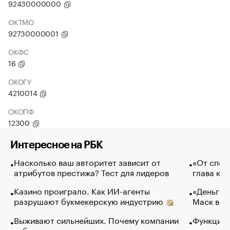
92430000000
ОКТМО
92730000001
ОКФС
16
ОКОГУ
4210014
ОКОПФ
12300
Интересное на РБК
Насколько ваш авторитет зависит от
«От спор
атрибутов престижа? Тест для лидеров
глава ко
Казино проиграло. Как ИИ-агенты
«Деньги б
разрушают букмекерскую индустрию
Маск в и
Выживают сильнейших. Почему компании
Функции 
избавляются от лучших сотрудников
основ эф