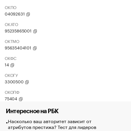
ОКПО
04092631
ОКАТО
95235865001
ОКТМО
95635404101
ОКФС
14
ОКОГУ
3300500
ОКОПФ
75404
Интересное на РБК
Насколько ваш авторитет зависит от
атрибутов престижа? Тест для лидеров