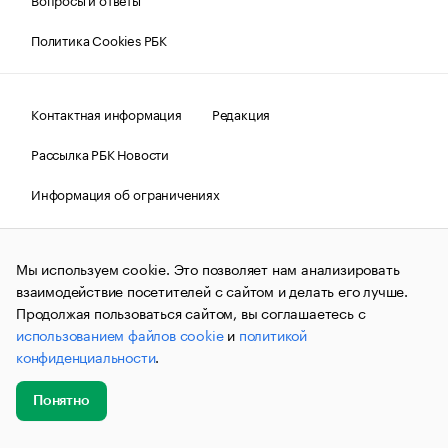
Политика Cookies РБК
Контактная информация
Редакция
Рассылка РБК Новости
Информация об ограничениях
Правовая информация
О соблюдении авторских прав
Мы используем cookie. Это позволяет нам анализировать
© АО «РОСБИЗНЕСКОНСАЛТИНГ»,
1995–2026.
Сообщения
и материалы информационного агентства «РБК»
взаимодействие посетителей с сайтом и делать его лучше.
(зарегистрировано Федеральной службой по надзору в сфере
Продолжая пользоваться сайтом, вы соглашаетесь с
связи, информационных технологий и массовых
использованием файлов cookie
и
политикой
коммуникаций (Роскомнадзор) 09.12.2015 за номером ИА
№ФС77-63848) сопровождаются пометкой «РБК». Отдельные
конфиденциальности
.
публикации могут содержать информацию,
не предназначенную для пользователей
до 18 лет.
companycardsfeedback@rbc.ru
Понятно
Добавить
Главное
Эксперты
Кейсы
Мероприятия
новость