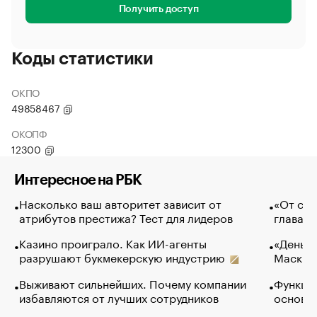
Получить доступ
Коды статистики
ОКПО
49858467
ОКОПФ
12300
Интересное на РБК
Насколько ваш авторитет зависит от
«От спо
атрибутов престижа? Тест для лидеров
глава к
Казино проиграло. Как ИИ-агенты
«Деньги
разрушают букмекерскую индустрию
Маск в 
Выживают сильнейших. Почему компании
Функции
избавляются от лучших сотрудников
основ э